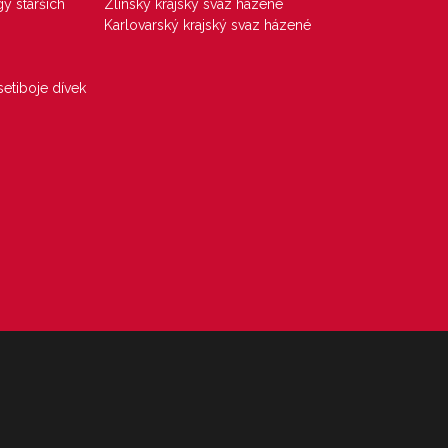
gy starších
Zlínský krajský svaz házené
Karlovarský krajský svaz házené
etiboje dívek