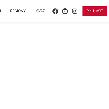
Í
REGIONY
SVAZ
PŘIHLÁSIT