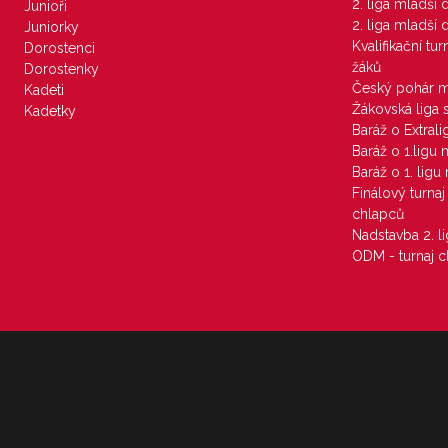
2. liga mladší
Junioři
2. liga mladší
Juniorky
Kvalifikační tu
Dorostenci
žáků
Dorostenky
Český pohár 
Kadeti
Žákovská liga 
Kadetky
Baráž o Extral
Baráž o 1.ligu
Baráž o 1. lig
Finálový turna
chlapců
Nadstavba 2. l
ODM - turnaj c