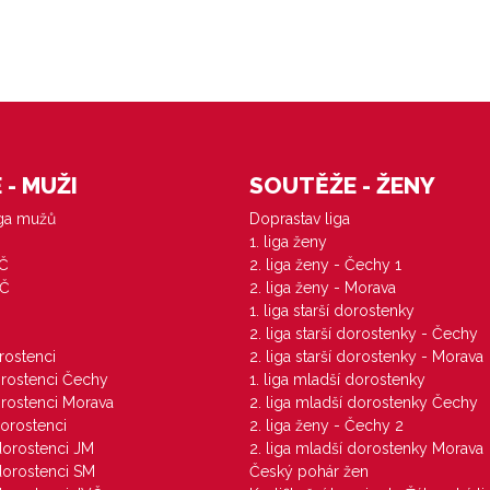
- MUŽI
SOUTĚŽE - ŽENY
iga mužů
Doprastav liga
1. liga ženy
VČ
2. liga ženy - Čechy 1
ZČ
2. liga ženy - Morava
1. liga starší dorostenky
M
2. liga starší dorostenky - Čechy
orostenci
2. liga starší dorostenky - Morava
dorostenci Čechy
1. liga mladší dorostenky
dorostenci Morava
2. liga mladší dorostenky Čechy
dorostenci
2. liga ženy - Čechy 2
 dorostenci JM
2. liga mladší dorostenky Morava
 dorostenci SM
Český pohár žen