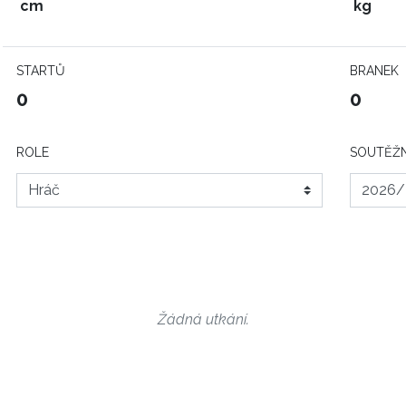
cm
kg
STARTŮ
BRANEK
0
0
ROLE
SOUTĚŽN
Žádná utkání.