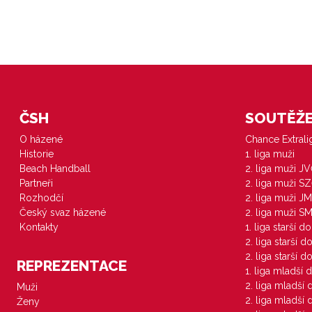
ČSH
SOUTĚŽE 
O házené
Chance Extral
Historie
1. liga muži
Beach Handball
2. liga muži J
Partneři
2. liga muži S
Rozhodčí
2. liga muži JM
Český svaz házené
2. liga muži S
Kontakty
1. liga starší d
2. liga starší 
2. liga starší 
REPREZENTACE
1. liga mladší 
2. liga mladší
Muži
2. liga mladší
Ženy