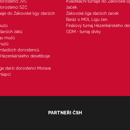
 dorostenci JVČ
Kvalifikační turnaje do Žákovské li
 dorostenci SZČ
žaček
rnaje do Žákovské ligy starších
Žákovská liga starších žaček
Baráž o MOL Ligu žen
mužů
Finálový turnaj Házenkářského des
starších žáků
ODM - turnaj dívky
igu mužů
 mužů
u mladších dorostenců
j Házenkářského desetiboje
iga starší dorostenci Morava
hlapci
PARTNEŘI ČSH