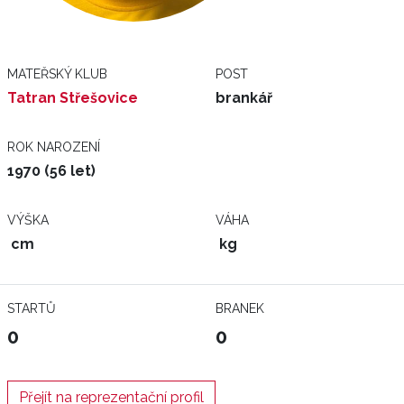
MATEŘSKÝ KLUB
POST
Tatran Střešovice
brankář
ROK NAROZENÍ
1970 (56 let)
VÝŠKA
VÁHA
cm
kg
STARTŮ
BRANEK
0
0
Přejít na reprezentační profil