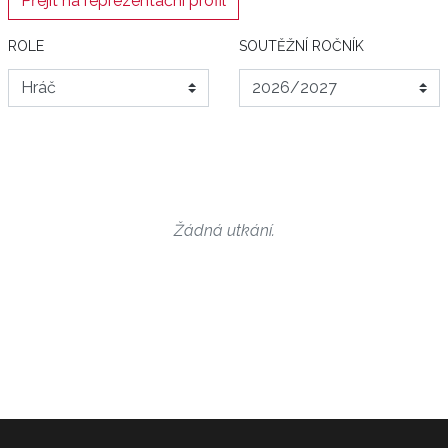
Přejít na reprezentační profil
ROLE
SOUTĚŽNÍ ROČNÍK
Žádná utkání.