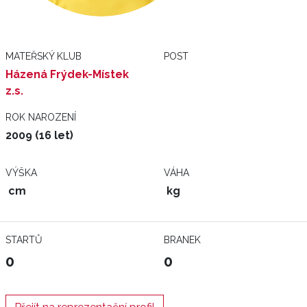
MATEŘSKÝ KLUB
POST
Házená Frýdek-Místek
z.s.
ROK NAROZENÍ
2009 (16 let)
VÝŠKA
VÁHA
cm
kg
STARTŮ
BRANEK
0
0