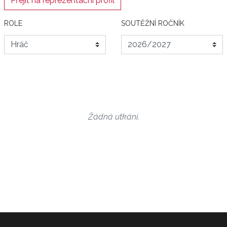
Přejít na reprezentační profil
ROLE
SOUTĚŽNÍ ROČNÍK
Žádná utkání.