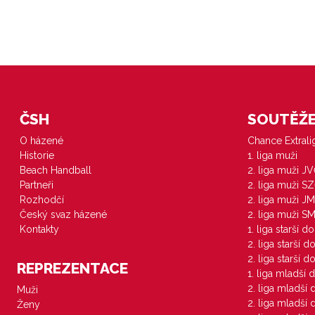
ČSH
SOUTĚŽE 
O házené
Chance Extral
Historie
1. liga muži
Beach Handball
2. liga muži J
Partneři
2. liga muži S
Rozhodčí
2. liga muži JM
Český svaz házené
2. liga muži S
Kontakty
1. liga starší d
2. liga starší 
2. liga starší 
REPREZENTACE
1. liga mladší 
2. liga mladší
Muži
2. liga mladší
Ženy