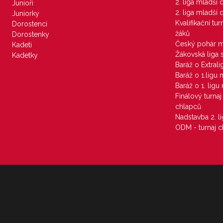
2. liga mladší
Junioři
2. liga mladší
Juniorky
Kvalifikační tu
Dorostenci
žáků
Dorostenky
Český pohár 
Kadeti
Žákovská liga 
Kadetky
Baráž o Extral
Baráž o 1.ligu
Baráž o 1. lig
Finálový turna
chlapců
Nadstavba 2. l
ODM - turnaj c