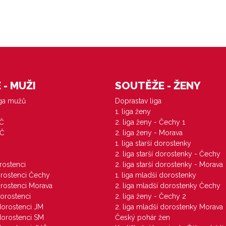
- MUŽI
SOUTĚŽE - ŽENY
iga mužů
Doprastav liga
1. liga ženy
VČ
2. liga ženy - Čechy 1
ZČ
2. liga ženy - Morava
1. liga starší dorostenky
M
2. liga starší dorostenky - Čechy
orostenci
2. liga starší dorostenky - Morava
dorostenci Čechy
1. liga mladší dorostenky
dorostenci Morava
2. liga mladší dorostenky Čechy
dorostenci
2. liga ženy - Čechy 2
 dorostenci JM
2. liga mladší dorostenky Morava
 dorostenci SM
Český pohár žen