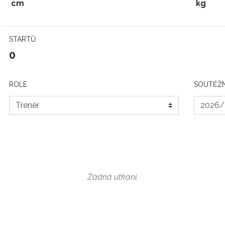
cm
kg
STARTŮ
0
ROLE
SOUTĚŽN
Žádná utkání.