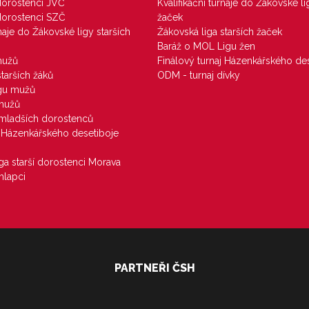
 dorostenci JVČ
Kvalifikační turnaje do Žákovské li
 dorostenci SZČ
žaček
rnaje do Žákovské ligy starších
Žákovská liga starších žaček
Baráž o MOL Ligu žen
mužů
Finálový turnaj Házenkářského des
starších žáků
ODM - turnaj dívky
igu mužů
 mužů
u mladších dorostenců
j Házenkářského desetiboje
iga starší dorostenci Morava
hlapci
PARTNEŘI ČSH