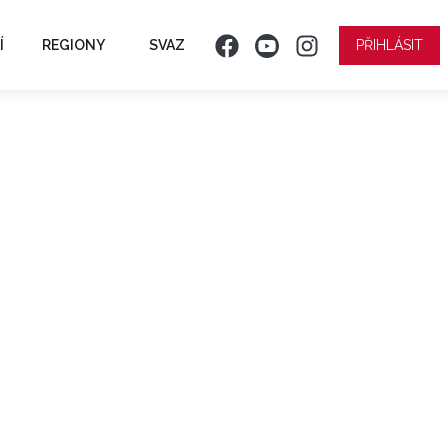
Í
REGIONY
SVAZ
PŘIHLÁSIT