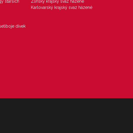
gy starších
Zlínský krajský svaz házené
Karlovarský krajský svaz házené
etiboje dívek