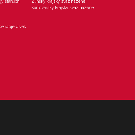
gy starších
Zlínský krajský svaz házené
Karlovarský krajský svaz házené
etiboje dívek