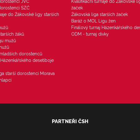
 dorostenci JVČ
Kvalifikační turnaje do Žákovské li
 dorostenci SZČ
žaček
rnaje do Žákovské ligy starších
Žákovská liga starších žaček
Baráž o MOL Ligu žen
mužů
Finálový turnaj Házenkářského des
starších žáků
ODM - turnaj dívky
igu mužů
 mužů
u mladších dorostenců
j Házenkářského desetiboje
iga starší dorostenci Morava
hlapci
PARTNEŘI ČSH