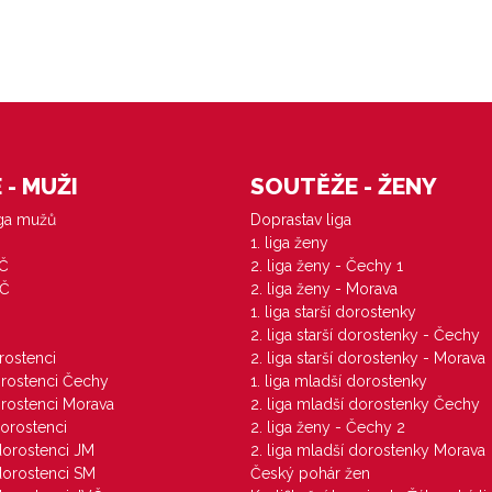
- MUŽI
SOUTĚŽE - ŽENY
iga mužů
Doprastav liga
1. liga ženy
VČ
2. liga ženy - Čechy 1
ZČ
2. liga ženy - Morava
1. liga starší dorostenky
M
2. liga starší dorostenky - Čechy
orostenci
2. liga starší dorostenky - Morava
dorostenci Čechy
1. liga mladší dorostenky
dorostenci Morava
2. liga mladší dorostenky Čechy
dorostenci
2. liga ženy - Čechy 2
 dorostenci JM
2. liga mladší dorostenky Morava
 dorostenci SM
Český pohár žen