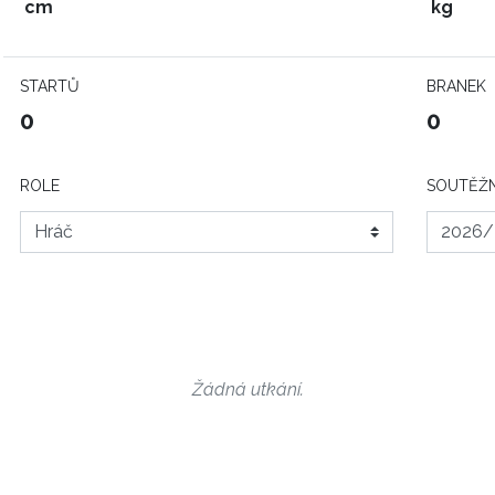
cm
kg
STARTŮ
BRANEK
0
0
ROLE
SOUTĚŽN
Žádná utkání.