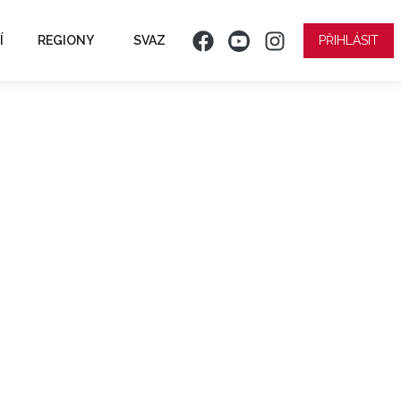
Í
REGIONY
SVAZ
PŘIHLÁSIT