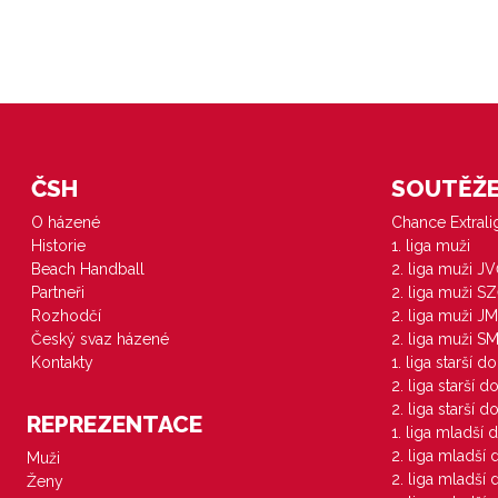
ČSH
SOUTĚŽE 
O házené
Chance Extral
Historie
1. liga muži
Beach Handball
2. liga muži J
Partneři
2. liga muži S
Rozhodčí
2. liga muži JM
Český svaz házené
2. liga muži S
Kontakty
1. liga starší d
2. liga starší 
2. liga starší 
REPREZENTACE
1. liga mladší 
2. liga mladší
Muži
2. liga mladší
Ženy