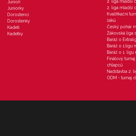
2. liga mladší
Junioři
2. liga mladší
Juniorky
Kvalifikační tu
Dorostenci
žáků
Dorostenky
Český pohár 
Kadeti
Žákovská liga 
Kadetky
Baráž o Extral
Baráž o 1.ligu
Baráž o 1. lig
Finálový turna
chlapců
Nadstavba 2. l
ODM - turnaj c