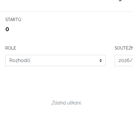
STARTŮ
0
ROLE
SOUTĚŽN
Žádná utkání.