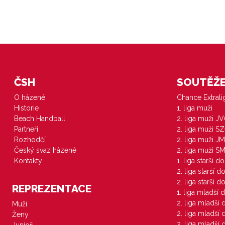
ČSH
SOUTĚŽE 
O házené
Chance Extral
Historie
1. liga muži
Beach Handball
2. liga muži J
Partneři
2. liga muži S
Rozhodčí
2. liga muži JM
Český svaz házené
2. liga muži S
Kontakty
1. liga starší d
2. liga starší 
2. liga starší 
REPREZENTACE
1. liga mladší 
2. liga mladší
Muži
2. liga mladší
Ženy
2. liga mladší