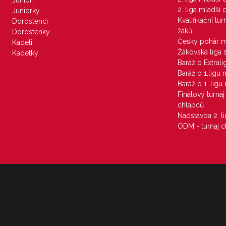
Junioři
2. liga mladší
Juniorky
Kvalifikační tu
Dorostenci
žáků
Dorostenky
Český pohár 
Kadeti
Žákovská liga 
Kadetky
Baráž o Extral
Baráž o 1.ligu
Baráž o 1. lig
Finálový turna
chlapců
Nadstavba 2. l
ODM - turnaj c