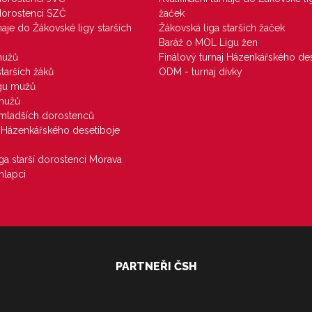
 dorostenci SZČ
žaček
rnaje do Žákovské ligy starších
Žákovská liga starších žaček
Baráž o MOL Ligu žen
mužů
Finálový turnaj Házenkářského des
starších žáků
ODM - turnaj dívky
igu mužů
 mužů
u mladších dorostenců
j Házenkářského desetiboje
iga starší dorostenci Morava
hlapci
PARTNEŘI ČSH