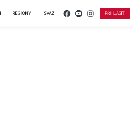
Í
REGIONY
SVAZ
PŘIHLÁSIT