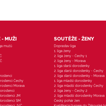
- MUŽI
SOUTĚŽE - ŽENY
iga mužů
Doprastav liga
1. liga ženy
VČ
2. liga ženy - Čechy 1
ZČ
2. liga ženy - Morava
1. liga starší dorostenky
M
2. liga starší dorostenky - Čechy
orostenci
2. liga starší dorostenky - Morava
dorostenci Čechy
1. liga mladší dorostenky
dorostenci Morava
2. liga mladší dorostenky Čechy
dorostenci
2. liga ženy - Čechy 2
 dorostenci JM
2. liga mladší dorostenky Morava
 dorostenci SM
Český pohár žen
 dorostenci JVČ
Kvalifikační turnaje do Žákovské li