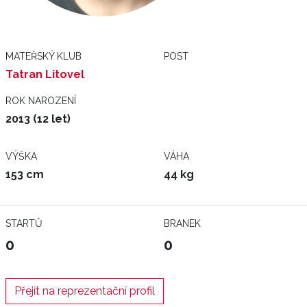
MATEŘSKÝ KLUB
POST
Tatran Litovel
ROK NAROZENÍ
2013 (12 let)
VÝŠKA
VÁHA
153 cm
44 kg
STARTŮ
BRANEK
0
0
Přejít na reprezentační profil