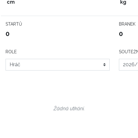
cm
kg
STARTŮ
BRANEK
0
0
ROLE
SOUTĚŽN
Žádná utkání.