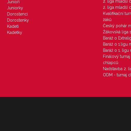
2. liga mladší
Junioři
2. liga mladší
Juniorky
Kvalifikační tu
Dorostenci
žáků
Dorostenky
Český pohár 
Kadeti
Žákovská liga 
Kadetky
Baráž o Extral
Baráž o 1.ligu
Baráž o 1. lig
Finálový turna
chlapců
Nadstavba 2. l
ODM - turnaj c