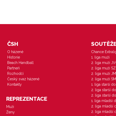
ČSH
SOUTĚŽE 
O házené
Chance Extral
Historie
1. liga muži
Beach Handball
2. liga muži J
Partneři
2. liga muži S
Rozhodčí
2. liga muži JM
Český svaz házené
2. liga muži S
Kontakty
1. liga starší d
2. liga starší 
2. liga starší 
REPREZENTACE
1. liga mladší 
2. liga mladší
Muži
2. liga mladší
Ženy