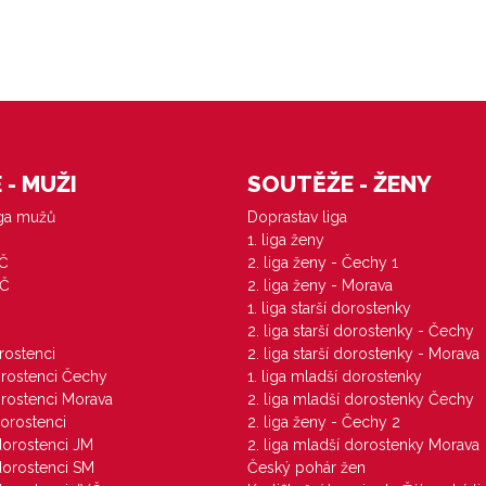
- MUŽI
SOUTĚŽE - ŽENY
iga mužů
Doprastav liga
1. liga ženy
VČ
2. liga ženy - Čechy 1
ZČ
2. liga ženy - Morava
1. liga starší dorostenky
M
2. liga starší dorostenky - Čechy
orostenci
2. liga starší dorostenky - Morava
dorostenci Čechy
1. liga mladší dorostenky
dorostenci Morava
2. liga mladší dorostenky Čechy
dorostenci
2. liga ženy - Čechy 2
 dorostenci JM
2. liga mladší dorostenky Morava
 dorostenci SM
Český pohár žen