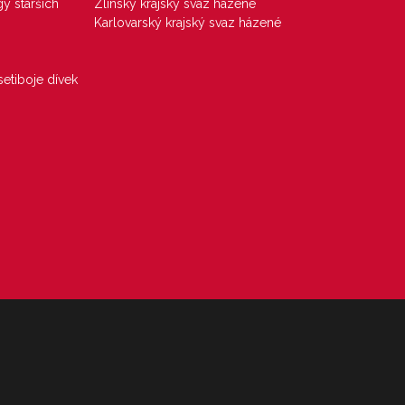
gy starších
Zlínský krajský svaz házené
Karlovarský krajský svaz házené
etiboje dívek