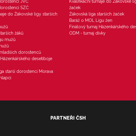
 dorostenci JVČ
Kvalifikační turnaje do Žákovské li
 dorostenci SZČ
žaček
rnaje do Žákovské ligy starších
Žákovská liga starších žaček
Baráž o MOL Ligu žen
mužů
Finálový turnaj Házenkářského des
starších žáků
ODM - turnaj dívky
igu mužů
 mužů
u mladších dorostenců
j Házenkářského desetiboje
iga starší dorostenci Morava
hlapci
PARTNEŘI ČSH