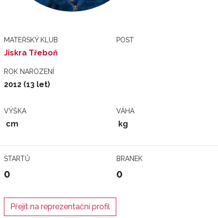
MATEŘSKÝ KLUB
POST
Jiskra Třeboň
ROK NAROZENÍ
2012 (13 let)
VÝŠKA
VÁHA
cm
kg
STARTŮ
BRANEK
0
0
Přejít na reprezentační profil