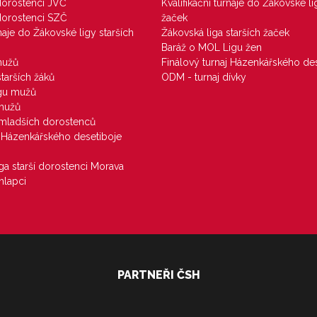
 dorostenci JVČ
Kvalifikační turnaje do Žákovské li
 dorostenci SZČ
žaček
rnaje do Žákovské ligy starších
Žákovská liga starších žaček
Baráž o MOL Ligu žen
mužů
Finálový turnaj Házenkářského des
starších žáků
ODM - turnaj dívky
igu mužů
 mužů
u mladších dorostenců
j Házenkářského desetiboje
iga starší dorostenci Morava
hlapci
PARTNEŘI ČSH