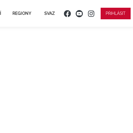
Í
REGIONY
SVAZ
PŘIHLÁSIT