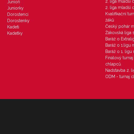
2. liga mladší
Junioři
2. liga mladší
Juniorky
Kvalifikační tu
Dorostenci
žáků
Dorostenky
Český pohár 
Kadeti
Žákovská liga 
Kadetky
Baráž o Extral
Baráž o 1.ligu
Baráž o 1. lig
Finálový turna
chlapců
Nadstavba 2. l
ODM - turnaj c