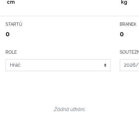
cm
kg
STARTŮ
BRANEK
0
0
ROLE
SOUTĚŽN
Žádná utkání.