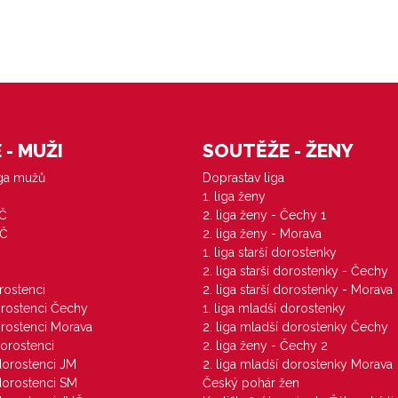
- MUŽI
SOUTĚŽE - ŽENY
iga mužů
Doprastav liga
1. liga ženy
VČ
2. liga ženy - Čechy 1
ZČ
2. liga ženy - Morava
1. liga starší dorostenky
M
2. liga starší dorostenky - Čechy
orostenci
2. liga starší dorostenky - Morava
dorostenci Čechy
1. liga mladší dorostenky
dorostenci Morava
2. liga mladší dorostenky Čechy
dorostenci
2. liga ženy - Čechy 2
 dorostenci JM
2. liga mladší dorostenky Morava
 dorostenci SM
Český pohár žen