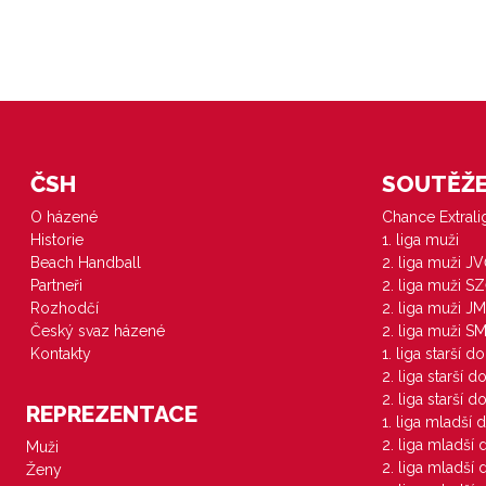
ČSH
SOUTĚŽE 
O házené
Chance Extral
Historie
1. liga muži
Beach Handball
2. liga muži J
Partneři
2. liga muži S
Rozhodčí
2. liga muži JM
Český svaz házené
2. liga muži S
Kontakty
1. liga starší d
2. liga starší 
2. liga starší 
REPREZENTACE
1. liga mladší 
2. liga mladší
Muži
2. liga mladší
Ženy