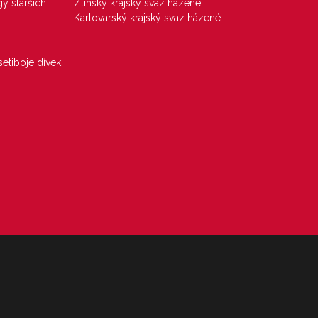
gy starších
Zlínský krajský svaz házené
Karlovarský krajský svaz házené
etiboje dívek