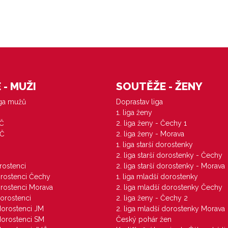
- MUŽI
SOUTĚŽE - ŽENY
iga mužů
Doprastav liga
1. liga ženy
VČ
2. liga ženy - Čechy 1
ZČ
2. liga ženy - Morava
1. liga starší dorostenky
M
2. liga starší dorostenky - Čechy
orostenci
2. liga starší dorostenky - Morava
dorostenci Čechy
1. liga mladší dorostenky
dorostenci Morava
2. liga mladší dorostenky Čechy
dorostenci
2. liga ženy - Čechy 2
 dorostenci JM
2. liga mladší dorostenky Morava
 dorostenci SM
Český pohár žen