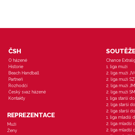
ČSH
SOUTĚŽE 
O házené
Chance Extral
Historie
1. liga muži
Beach Handball
2. liga muži J
Partneři
2. liga muži S
Rozhodčí
2. liga muži JM
Český svaz házené
2. liga muži S
Kontakty
1. liga starší d
2. liga starší 
2. liga starší 
REPREZENTACE
1. liga mladší 
2. liga mladší
Muži
2. liga mladší
Ženy