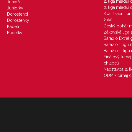
2. liga mladší
Junioři
2. liga mladší
Juniorky
Kvalifikační tu
Dorostenci
žáků
Dorostenky
Český pohár 
Kadeti
Žákovská liga 
Kadetky
Baráž o Extral
Baráž o 1.ligu
Baráž o 1. lig
Finálový turna
chlapců
Nadstavba 2. l
ODM - turnaj c