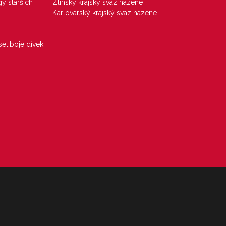
gy starších
Zlínský krajský svaz házené
Karlovarský krajský svaz házené
etiboje dívek