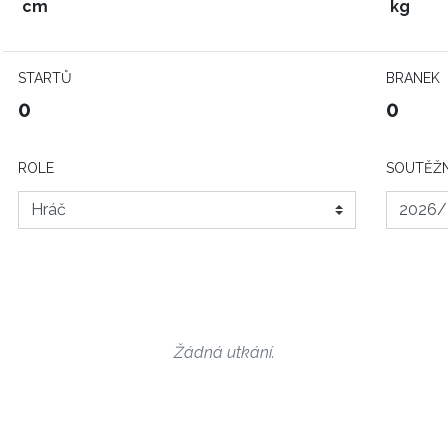
cm
kg
STARTŮ
BRANEK
0
0
ROLE
SOUTĚŽN
Žádná utkání.