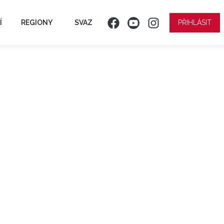
Í
REGIONY
SVAZ
PŘIHLÁSIT