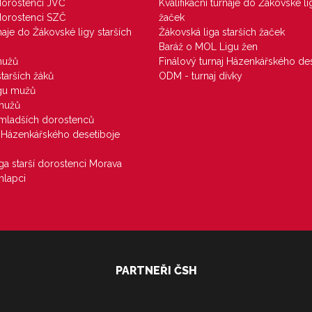
 dorostenci JVČ
Kvalifikační turnaje do Žákovské li
 dorostenci SZČ
žaček
rnaje do Žákovské ligy starších
Žákovská liga starších žaček
Baráž o MOL Ligu žen
mužů
Finálový turnaj Házenkářského des
starších žáků
ODM - turnaj dívky
igu mužů
 mužů
u mladších dorostenců
j Házenkářského desetiboje
iga starší dorostenci Morava
hlapci
PARTNEŘI ČSH