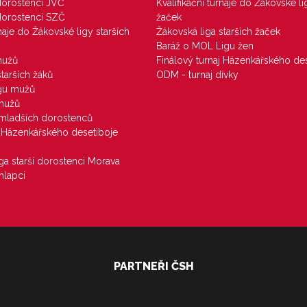
 dorostenci JVČ
Kvalifikační turnaje do Žákovské li
 dorostenci SZČ
žaček
rnaje do Žákovské ligy starších
Žákovská liga starších žaček
Baráž o MOL Ligu žen
mužů
Finálový turnaj Házenkářského des
starších žáků
ODM - turnaj dívky
igu mužů
 mužů
u mladších dorostenců
j Házenkářského desetiboje
iga starší dorostenci Morava
hlapci
PARTNEŘI ČSH