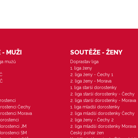
- MUŽI
SOUTĚŽE - ŽENY
iga mužů
Doprastav liga
1. liga ženy
VČ
2. liga ženy - Čechy 1
ZČ
2. liga ženy - Morava
1. liga starší dorostenky
M
2. liga starší dorostenky - Čechy
orostenci
2. liga starší dorostenky - Morava
dorostenci Čechy
1. liga mladší dorostenky
dorostenci Morava
2. liga mladší dorostenky Čechy
dorostenci
2. liga ženy - Čechy 2
 dorostenci JM
2. liga mladší dorostenky Morava
 dorostenci SM
Český pohár žen