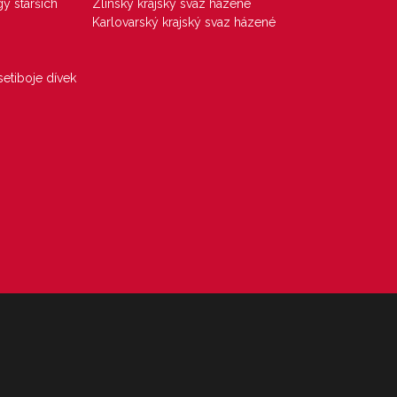
gy starších
Zlínský krajský svaz házené
Karlovarský krajský svaz házené
etiboje dívek