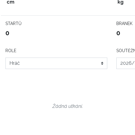
cm
kg
STARTŮ
BRANEK
0
0
ROLE
SOUTĚŽN
Žádná utkání.