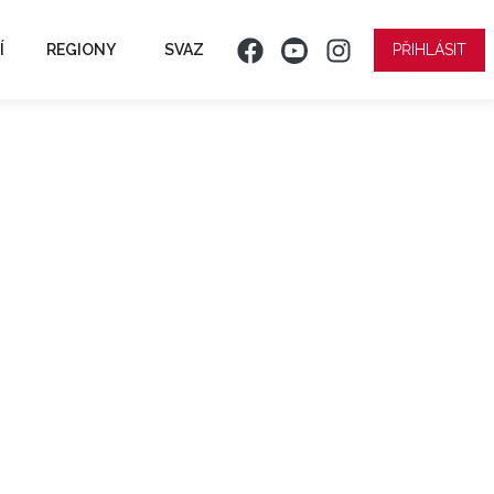
Í
REGIONY
SVAZ
PŘIHLÁSIT