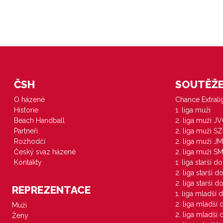
ČSH
SOUTĚŽE 
O házené
Chance Extral
Historie
1. liga muži
Beach Handball
2. liga muži J
Partneři
2. liga muži S
Rozhodčí
2. liga muži JM
Český svaz házené
2. liga muži S
Kontakty
1. liga starší d
2. liga starší 
2. liga starší 
REPREZENTACE
1. liga mladší 
2. liga mladší
Muži
2. liga mladší
Ženy