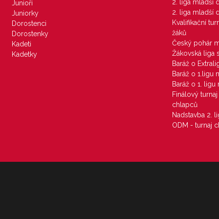
2. liga mladší
Junioři
2. liga mladší
Juniorky
Kvalifikační tu
Dorostenci
žáků
Dorostenky
Český pohár 
Kadeti
Žákovská liga 
Kadetky
Baráž o Extral
Baráž o 1.ligu
Baráž o 1. lig
Finálový turna
chlapců
Nadstavba 2. l
ODM - turnaj c