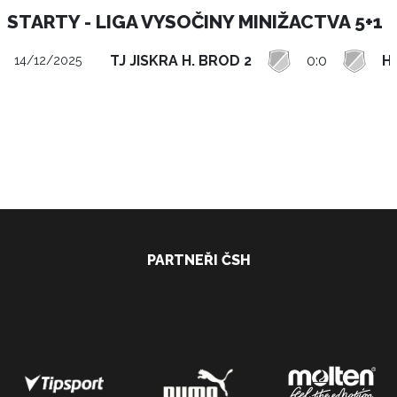
STARTY - LIGA VYSOČINY MINIŽACTVA 5+1
TJ JISKRA H. BROD 2
0:0
H
14/12/2025
PARTNEŘI ČSH