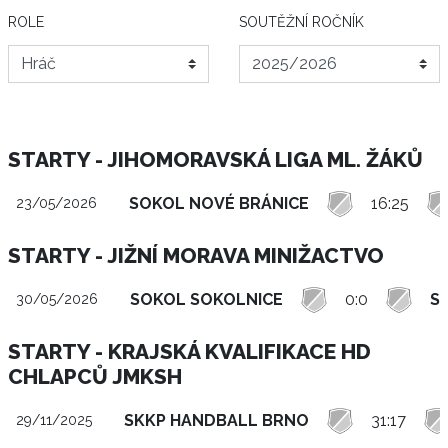
ROLE
SOUTĚŽNÍ ROČNÍK
STARTY - JIHOMORAVSKÁ LIGA ML. ŽÁKŮ
SOKOL NOVÉ BRÁNICE
16:25
23/05/2026
STARTY - JIŽNÍ MORAVA MINIŽACTVO
SOKOL SOKOLNICE
0:0
S
30/05/2026
STARTY - KRAJSKÁ KVALIFIKACE HD
CHLAPCŮ JMKSH
SKKP HANDBALL BRNO
31:17
29/11/2025