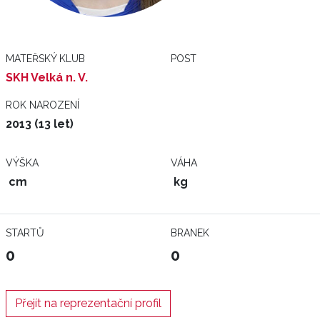
MATEŘSKÝ KLUB
POST
SKH Velká n. V.
ROK NAROZENÍ
2013 (13 let)
VÝŠKA
VÁHA
cm
kg
STARTŮ
BRANEK
0
0
Přejít na reprezentační profil