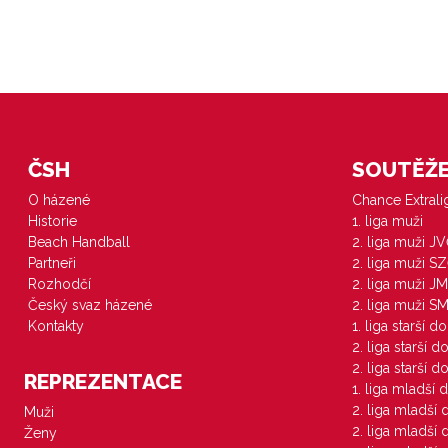
ČSH
SOUTĚŽE 
O házené
Chance Extral
Historie
1. liga muži
Beach Handball
2. liga muži J
Partneři
2. liga muži S
Rozhodčí
2. liga muži JM
Český svaz házené
2. liga muži S
Kontakty
1. liga starší d
2. liga starší 
2. liga starší 
REPREZENTACE
1. liga mladší 
2. liga mladší
Muži
2. liga mladší
Ženy