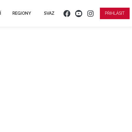
Í
REGIONY
SVAZ
PŘIHLÁSIT