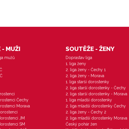
- MUŽI
SOUTĚŽE - ŽENY
iga mužů
Doprastav liga
1. liga ženy
VČ
2. liga ženy - Čechy 1
ZČ
2. liga ženy - Morava
1. liga starší dorostenky
M
2. liga starší dorostenky - Čechy
orostenci
2. liga starší dorostenky - Morava
dorostenci Čechy
1. liga mladší dorostenky
dorostenci Morava
2. liga mladší dorostenky Čechy
dorostenci
2. liga ženy - Čechy 2
 dorostenci JM
2. liga mladší dorostenky Morava
 dorostenci SM
Český pohár žen