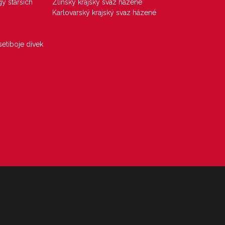
gy starších
Zlínský krajský svaz házené
Karlovarský krajský svaz házené
etiboje dívek