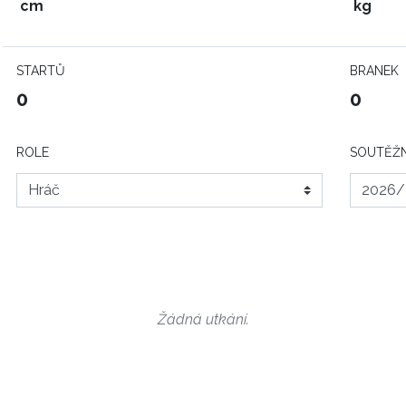
cm
kg
STARTŮ
BRANEK
0
0
ROLE
SOUTĚŽN
Žádná utkání.