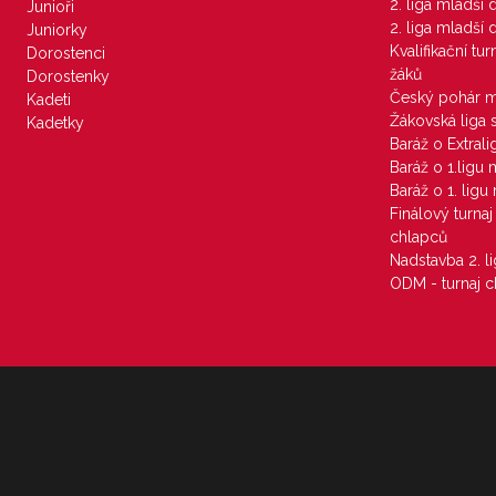
2. liga mladší
Junioři
2. liga mladší
Juniorky
Kvalifikační tu
Dorostenci
žáků
Dorostenky
Český pohár 
Kadeti
Žákovská liga 
Kadetky
Baráž o Extral
Baráž o 1.ligu
Baráž o 1. lig
Finálový turna
chlapců
Nadstavba 2. l
ODM - turnaj c