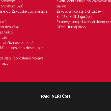
 dorostenci JVČ
Kvalifikační turnaje do Žákovské li
 dorostenci SZČ
žaček
rnaje do Žákovské ligy starších
Žákovská liga starších žaček
Baráž o MOL Ligu žen
mužů
Finálový turnaj Házenkářského des
starších žáků
ODM - turnaj dívky
igu mužů
 mužů
u mladších dorostenců
j Házenkářského desetiboje
iga starší dorostenci Morava
hlapci
PARTNEŘI ČSH