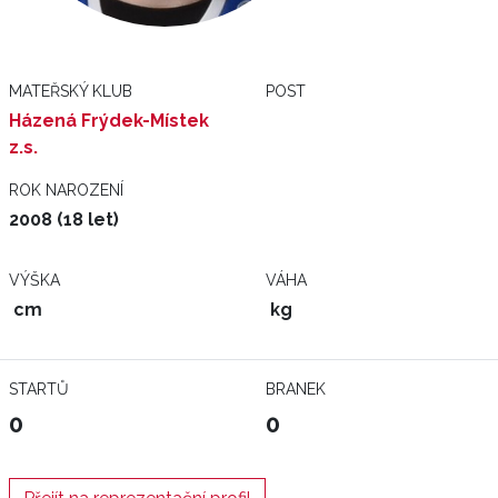
MATEŘSKÝ KLUB
POST
Házená Frýdek-Místek
z.s.
ROK NAROZENÍ
2008 (18 let)
VÝŠKA
VÁHA
cm
kg
STARTŮ
BRANEK
0
0