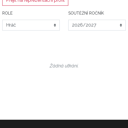
Přejít na reprezentační profil
ROLE
SOUTĚŽNÍ ROČNÍK
Žádná utkání.