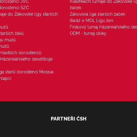
 dorostenci JVČ
Kvalifikační turnaje do Žákovské li
 dorostenci SZČ
žaček
rnaje do Žákovské ligy starších
Žákovská liga starších žaček
Baráž o MOL Ligu žen
mužů
Finálový turnaj Házenkářského des
starších žáků
ODM - turnaj dívky
igu mužů
 mužů
u mladších dorostenců
j Házenkářského desetiboje
iga starší dorostenci Morava
hlapci
PARTNEŘI ČSH