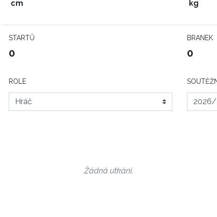
cm
kg
STARTŮ
BRANEK
0
0
ROLE
SOUTĚŽN
Žádná utkání.