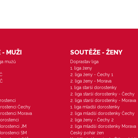
- MUŽI
SOUTĚŽE - ŽENY
iga mužů
Doprastav liga
1. liga ženy
VČ
2. liga ženy - Čechy 1
ZČ
2. liga ženy - Morava
1. liga starší dorostenky
M
2. liga starší dorostenky - Čechy
orostenci
2. liga starší dorostenky - Morava
dorostenci Čechy
1. liga mladší dorostenky
dorostenci Morava
2. liga mladší dorostenky Čechy
dorostenci
2. liga ženy - Čechy 2
 dorostenci JM
2. liga mladší dorostenky Morava
 dorostenci SM
Český pohár žen