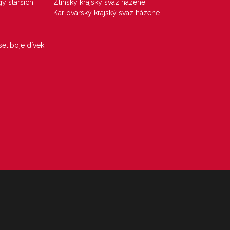
gy starších
Zlínský krajský svaz házené
Karlovarský krajský svaz házené
etiboje dívek