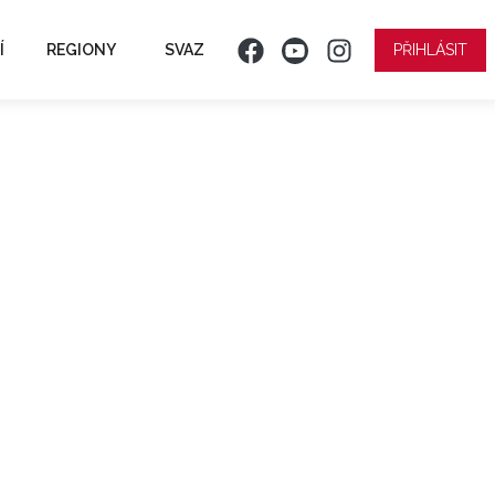
Í
REGIONY
SVAZ
PŘIHLÁSIT