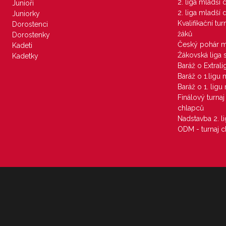
2. liga mladší
Junioři
2. liga mladší
Juniorky
Kvalifikační tu
Dorostenci
žáků
Dorostenky
Český pohár 
Kadeti
Žákovská liga 
Kadetky
Baráž o Extral
Baráž o 1.ligu
Baráž o 1. lig
Finálový turna
chlapců
Nadstavba 2. l
ODM - turnaj c