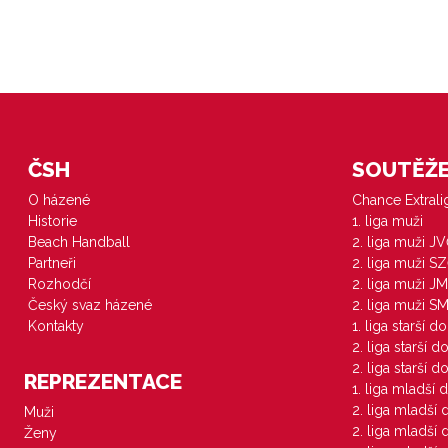
ČSH
SOUTĚŽE 
O házené
Chance Extral
Historie
1. liga muži
Beach Handball
2. liga muži J
Partneři
2. liga muži S
Rozhodčí
2. liga muži JM
Český svaz házené
2. liga muži S
Kontakty
1. liga starší d
2. liga starší 
2. liga starší 
REPREZENTACE
1. liga mladší 
2. liga mladší
Muži
2. liga mladší
Ženy