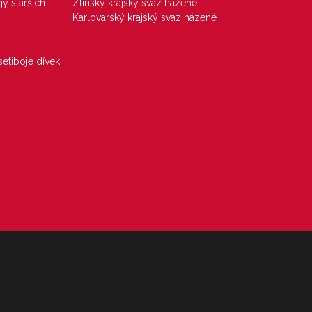
gy starších
Zlínský krajský svaz házené
Karlovarský krajský svaz házené
etiboje dívek