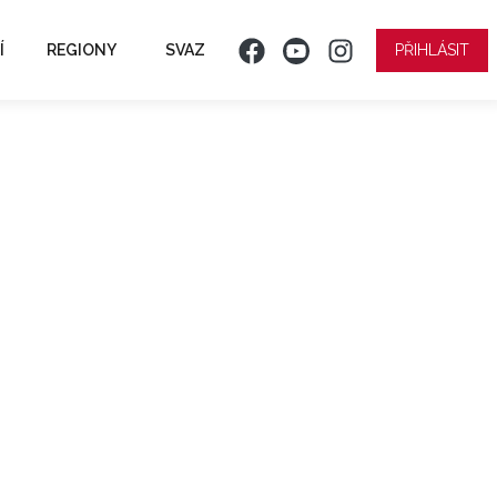
Í
REGIONY
SVAZ
PŘIHLÁSIT