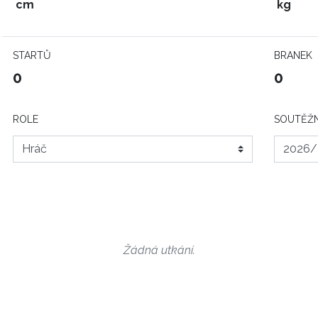
cm
kg
STARTŮ
BRANEK
0
0
ROLE
SOUTĚŽN
Žádná utkání.