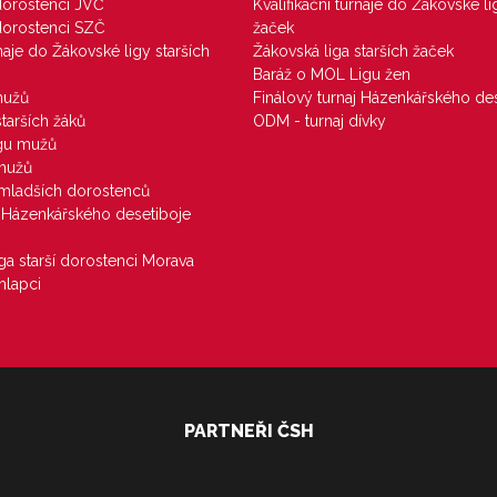
 dorostenci JVČ
Kvalifikační turnaje do Žákovské li
 dorostenci SZČ
žaček
rnaje do Žákovské ligy starších
Žákovská liga starších žaček
Baráž o MOL Ligu žen
mužů
Finálový turnaj Házenkářského des
starších žáků
ODM - turnaj dívky
igu mužů
 mužů
u mladších dorostenců
j Házenkářského desetiboje
iga starší dorostenci Morava
hlapci
PARTNEŘI ČSH