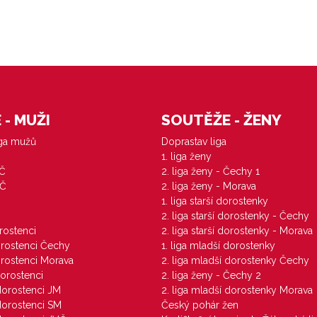
- MUŽI
SOUTĚŽE - ŽENY
iga mužů
Doprastav liga
1. liga ženy
VČ
2. liga ženy - Čechy 1
ZČ
2. liga ženy - Morava
1. liga starší dorostenky
M
2. liga starší dorostenky - Čechy
orostenci
2. liga starší dorostenky - Morava
dorostenci Čechy
1. liga mladší dorostenky
dorostenci Morava
2. liga mladší dorostenky Čechy
dorostenci
2. liga ženy - Čechy 2
 dorostenci JM
2. liga mladší dorostenky Morava
 dorostenci SM
Český pohár žen