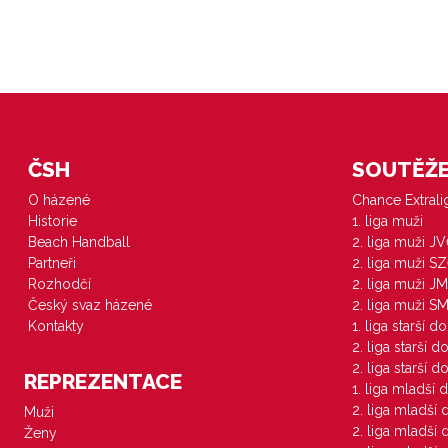
ČSH
SOUTĚŽE 
O házené
Chance Extral
Historie
1. liga muži
Beach Handball
2. liga muži J
Partneři
2. liga muži S
Rozhodčí
2. liga muži JM
Český svaz házené
2. liga muži S
Kontakty
1. liga starší d
2. liga starší 
2. liga starší 
REPREZENTACE
1. liga mladší 
2. liga mladší
Muži
2. liga mladší
Ženy