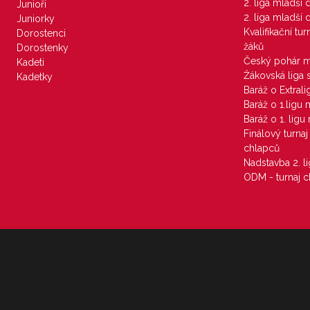
2. liga mladší
Junioři
2. liga mladší
Juniorky
Kvalifikační tu
Dorostenci
žáků
Dorostenky
Český pohár 
Kadeti
Žákovská liga 
Kadetky
Baráž o Extral
Baráž o 1.ligu
Baráž o 1. lig
Finálový turna
chlapců
Nadstavba 2. l
ODM - turnaj c