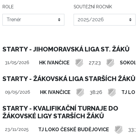
ROLE
SOUTĚŽNÍ ROČNÍK
STARTY - JIHOMORAVSKÁ LIGA ST. ŽÁKŮ
HK IVANČICE
27:23
SOKOL
31/05/2026
STARTY - ŽÁKOVSKÁ LIGA STARŠÍCH ŽÁKŮ
HK IVANČICE
38:26
TJ LO
09/05/2026
STARTY - KVALIFIKAČNÍ TURNAJE DO
ŽÁKOVSKÉ LIGY STARŠÍCH ŽÁKŮ
TJ LOKO ČESKÉ BUDĚJOVICE
33:3
23/11/2025