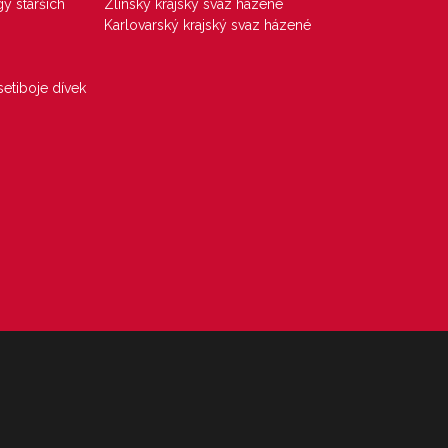
gy starších
Zlínský krajský svaz házené
Karlovarský krajský svaz házené
etiboje dívek