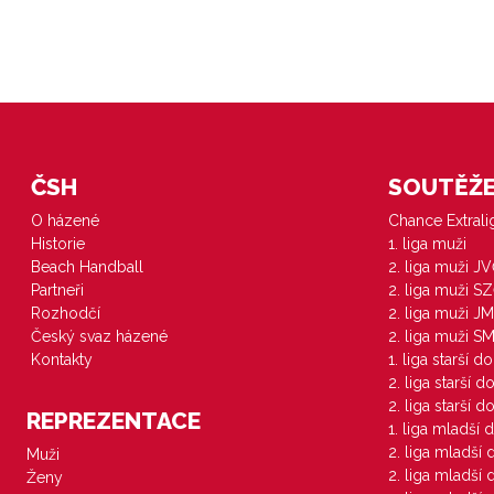
ČSH
SOUTĚŽE 
O házené
Chance Extral
Historie
1. liga muži
Beach Handball
2. liga muži J
Partneři
2. liga muži S
Rozhodčí
2. liga muži JM
Český svaz házené
2. liga muži S
Kontakty
1. liga starší d
2. liga starší 
2. liga starší 
REPREZENTACE
1. liga mladší 
2. liga mladší
Muži
2. liga mladší
Ženy