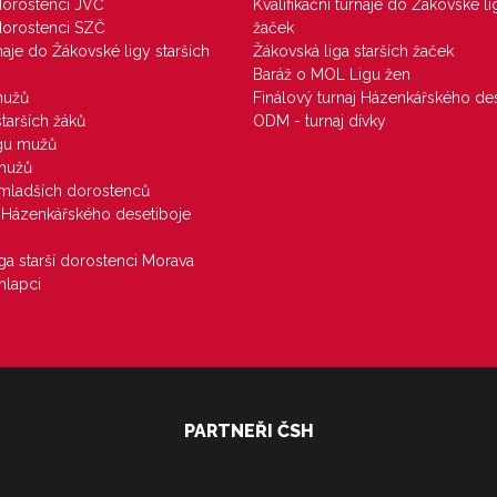
 dorostenci JVČ
Kvalifikační turnaje do Žákovské li
 dorostenci SZČ
žaček
rnaje do Žákovské ligy starších
Žákovská liga starších žaček
Baráž o MOL Ligu žen
mužů
Finálový turnaj Házenkářského des
starších žáků
ODM - turnaj dívky
igu mužů
 mužů
u mladších dorostenců
j Házenkářského desetiboje
iga starší dorostenci Morava
hlapci
PARTNEŘI ČSH