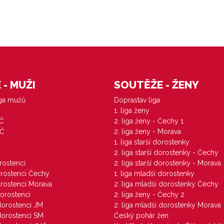
- MUŽI
SOUTĚŽE - ŽENY
iga mužů
Doprastav liga
1. liga ženy
VČ
2. liga ženy - Čechy 1
ZČ
2. liga ženy - Morava
1. liga starší dorostenky
M
2. liga starší dorostenky - Čechy
orostenci
2. liga starší dorostenky - Morava
dorostenci Čechy
1. liga mladší dorostenky
dorostenci Morava
2. liga mladší dorostenky Čechy
dorostenci
2. liga ženy - Čechy 2
 dorostenci JM
2. liga mladší dorostenky Morava
 dorostenci SM
Český pohár žen