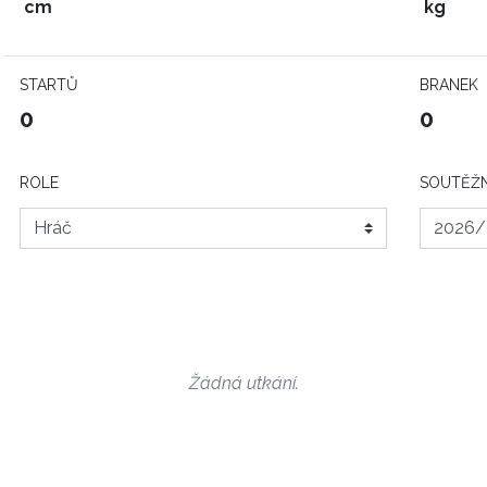
cm
kg
STARTŮ
BRANEK
0
0
ROLE
SOUTĚŽN
Žádná utkání.