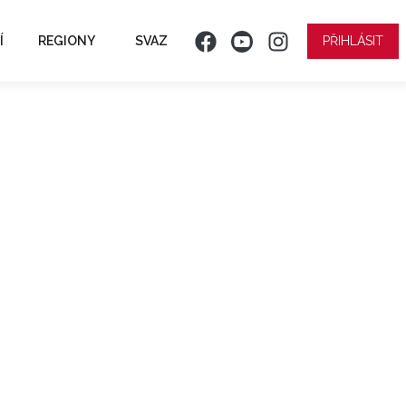
Í
REGIONY
SVAZ
PŘIHLÁSIT