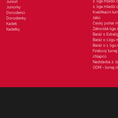
2. liga mladší
Junioři
2. liga mladší
Juniorky
Kvalifikační tu
Dorostenci
žáků
Dorostenky
Český pohár 
Kadeti
Žákovská liga 
Kadetky
Baráž o Extral
Baráž o 1.ligu
Baráž o 1. lig
Finálový turna
chlapců
Nadstavba 2. l
ODM - turnaj c