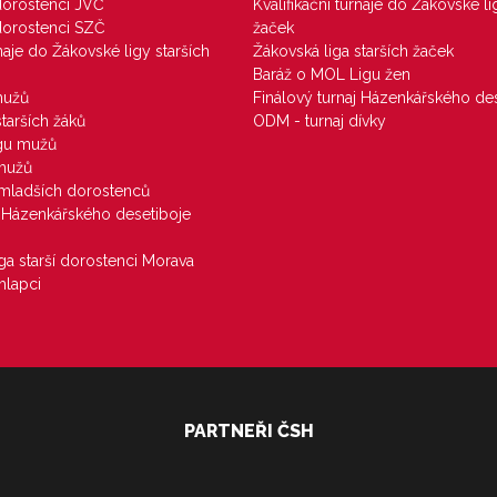
 dorostenci JVČ
Kvalifikační turnaje do Žákovské li
 dorostenci SZČ
žaček
rnaje do Žákovské ligy starších
Žákovská liga starších žaček
Baráž o MOL Ligu žen
mužů
Finálový turnaj Házenkářského des
starších žáků
ODM - turnaj dívky
igu mužů
 mužů
u mladších dorostenců
j Házenkářského desetiboje
iga starší dorostenci Morava
hlapci
PARTNEŘI ČSH