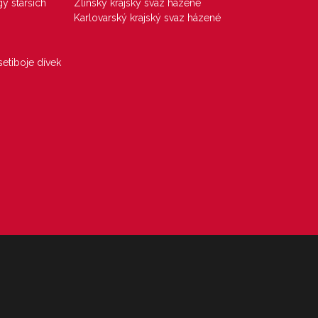
gy starších
Zlínský krajský svaz házené
Karlovarský krajský svaz házené
etiboje dívek