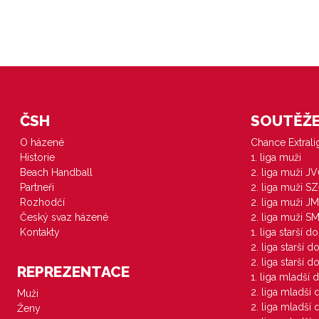
ČSH
SOUTĚŽE 
O házené
Chance Extral
Historie
1. liga muži
Beach Handball
2. liga muži J
Partneři
2. liga muži S
Rozhodčí
2. liga muži JM
Český svaz házené
2. liga muži S
Kontakty
1. liga starší d
2. liga starší 
2. liga starší 
REPREZENTACE
1. liga mladší 
2. liga mladší
Muži
2. liga mladší
Ženy