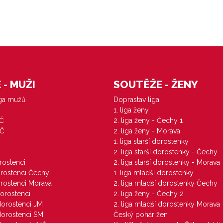
- MUŽI
SOUTĚŽE - ŽENY
iga mužů
Doprastav liga
1. liga ženy
VČ
2. liga ženy - Čechy 1
ZČ
2. liga ženy - Morava
1. liga starší dorostenky
M
2. liga starší dorostenky - Čechy
orostenci
2. liga starší dorostenky - Morava
dorostenci Čechy
1. liga mladší dorostenky
dorostenci Morava
2. liga mladší dorostenky Čechy
dorostenci
2. liga ženy - Čechy 2
 dorostenci JM
2. liga mladší dorostenky Morava
 dorostenci SM
Český pohár žen