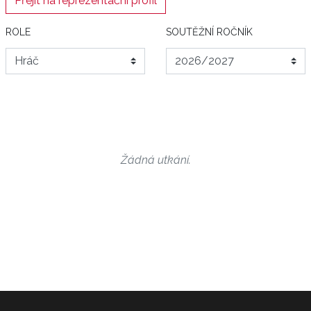
Přejít na reprezentační profil
ROLE
SOUTĚŽNÍ ROČNÍK
Žádná utkání.