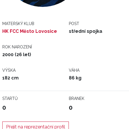
MATEŘSKÝ KLUB
POST
HK FCC Město Lovosice
střední spojka
ROK NAROZENÍ
2000 (26 let)
VÝŠKA
VÁHA
182 cm
86 kg
STARTŮ
BRANEK
0
0
Přejít na reprezentační profil