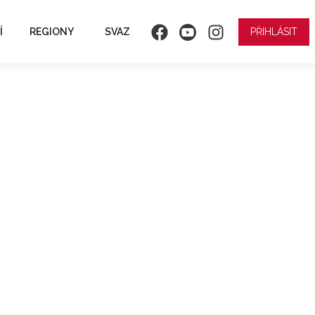
Í
REGIONY
SVAZ
PŘIHLÁSIT