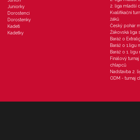
Junioři
2. liga mladší
Juniorky
Kvalifikační tu
Dorostenci
žáků
Dorostenky
Český pohár 
Kadeti
Žákovská liga 
Kadetky
Baráž o Extral
Baráž o 1.ligu
Baráž o 1. lig
Finálový turna
chlapců
Nadstavba 2. l
ODM - turnaj c