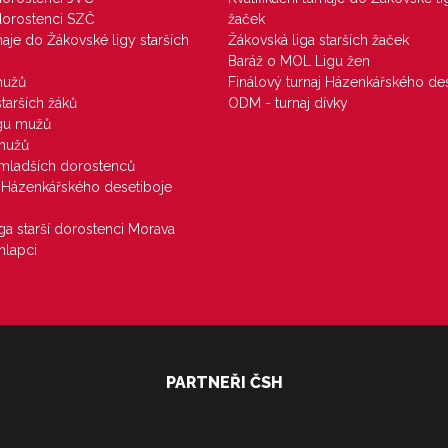
 dorostenci SZČ
žaček
rnaje do Žákovské ligy starších
Žákovská liga starších žaček
Baráž o MOL Ligu žen
mužů
Finálový turnaj Házenkářského des
starších žáků
ODM - turnaj dívky
igu mužů
 mužů
u mladších dorostenců
j Házenkářského desetiboje
iga starší dorostenci Morava
hlapci
PARTNEŘI ČSH