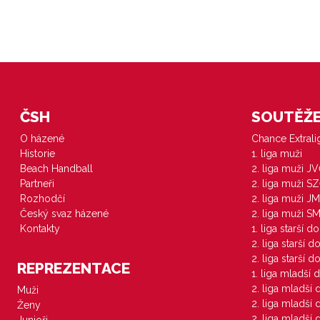
ČSH
SOUTĚŽE 
O házené
Chance Extral
Historie
1. liga muži
Beach Handball
2. liga muži J
Partneři
2. liga muži S
Rozhodčí
2. liga muži JM
Český svaz házené
2. liga muži S
Kontakty
1. liga starší d
2. liga starší 
2. liga starší 
REPREZENTACE
1. liga mladší 
2. liga mladší
Muži
2. liga mladší
Ženy
2. liga mladší