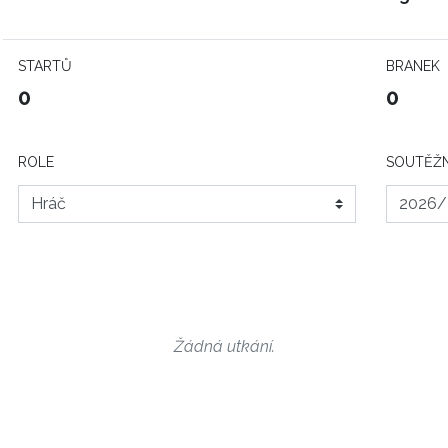
STARTŮ
BRANEK
0
0
ROLE
SOUTĚŽN
Žádná utkání.