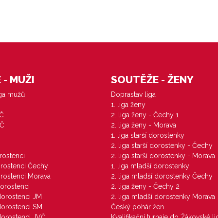
- MUŽI
SOUTĚŽE - ŽENY
iga mužů
Doprastav liga
1. liga ženy
VČ
2. liga ženy - Čechy 1
ZČ
2. liga ženy - Morava
1. liga starší dorostenky
M
2. liga starší dorostenky - Čechy
orostenci
2. liga starší dorostenky - Morava
dorostenci Čechy
1. liga mladší dorostenky
dorostenci Morava
2. liga mladší dorostenky Čechy
dorostenci
2. liga ženy - Čechy 2
 dorostenci JM
2. liga mladší dorostenky Morava
 dorostenci SM
Český pohár žen
 dorostenci JVČ
Kvalifikační turnaje do Žákovské li