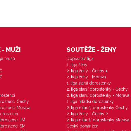
- MUŽI
SOUTĚŽE - ŽENY
iga mužů
Doprastav liga
1. liga ženy
VČ
2. liga ženy - Čechy 1
ZČ
2. liga ženy - Morava
1. liga starší dorostenky
M
2. liga starší dorostenky - Čechy
orostenci
2. liga starší dorostenky - Morava
dorostenci Čechy
1. liga mladší dorostenky
dorostenci Morava
2. liga mladší dorostenky Čechy
dorostenci
2. liga ženy - Čechy 2
 dorostenci JM
2. liga mladší dorostenky Morava
 dorostenci SM
Český pohár žen