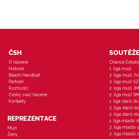
ČSH
SOUTĚŽE 
O házené
Chance Extral
Historie
1. liga muži
Beach Handball
2. liga muži J
Partneři
2. liga muži S
Rozhodčí
2. liga muži JM
Český svaz házené
2. liga muži S
Kontakty
1. liga starší d
2. liga starší 
2. liga starší 
REPREZENTACE
1. liga mladší 
2. liga mladší
Muži
2. liga mladší
Ženy