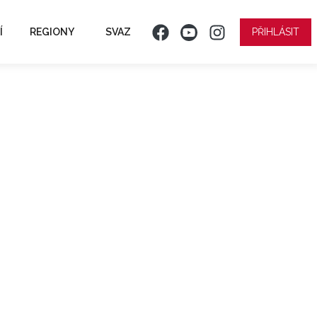
Í
REGIONY
SVAZ
PŘIHLÁSIT