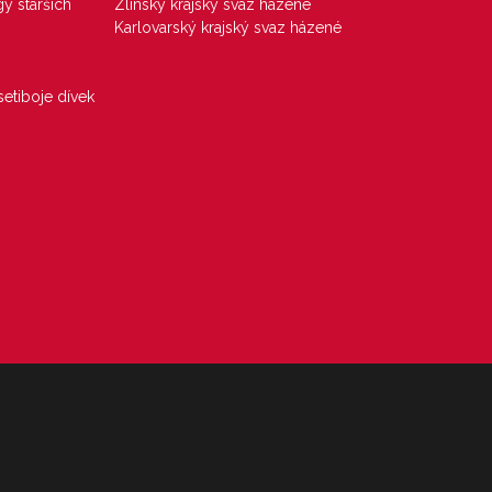
gy starších
Zlínský krajský svaz házené
Karlovarský krajský svaz házené
etiboje dívek