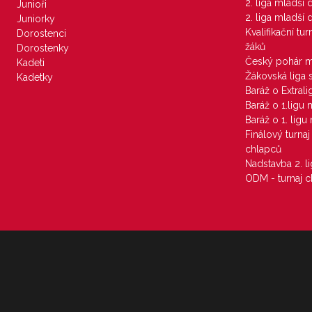
2. liga mladší
Junioři
2. liga mladší
Juniorky
Kvalifikační tu
Dorostenci
žáků
Dorostenky
Český pohár 
Kadeti
Žákovská liga 
Kadetky
Baráž o Extral
Baráž o 1.ligu
Baráž o 1. lig
Finálový turna
chlapců
Nadstavba 2. l
ODM - turnaj c