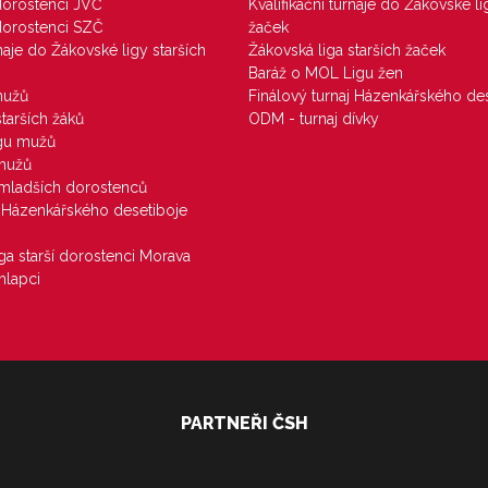
 dorostenci JVČ
Kvalifikační turnaje do Žákovské li
 dorostenci SZČ
žaček
rnaje do Žákovské ligy starších
Žákovská liga starších žaček
Baráž o MOL Ligu žen
mužů
Finálový turnaj Házenkářského des
starších žáků
ODM - turnaj dívky
igu mužů
 mužů
u mladších dorostenců
j Házenkářského desetiboje
iga starší dorostenci Morava
hlapci
PARTNEŘI ČSH