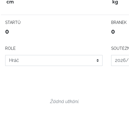
cm
kg
STARTŮ
BRANEK
0
0
ROLE
SOUTĚŽN
Žádná utkání.