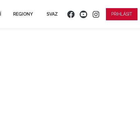
Í
REGIONY
SVAZ
PŘIHLÁSIT