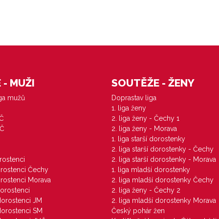
- MUŽI
SOUTĚŽE - ŽENY
iga mužů
Doprastav liga
1. liga ženy
VČ
2. liga ženy - Čechy 1
ZČ
2. liga ženy - Morava
1. liga starší dorostenky
M
2. liga starší dorostenky - Čechy
orostenci
2. liga starší dorostenky - Morava
dorostenci Čechy
1. liga mladší dorostenky
dorostenci Morava
2. liga mladší dorostenky Čechy
dorostenci
2. liga ženy - Čechy 2
 dorostenci JM
2. liga mladší dorostenky Morava
 dorostenci SM
Český pohár žen