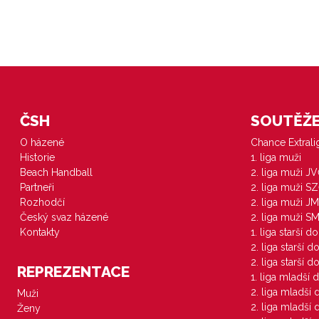
ČSH
SOUTĚŽE 
O házené
Chance Extral
Historie
1. liga muži
Beach Handball
2. liga muži J
Partneři
2. liga muži S
Rozhodčí
2. liga muži JM
Český svaz házené
2. liga muži S
Kontakty
1. liga starší d
2. liga starší 
2. liga starší 
REPREZENTACE
1. liga mladší 
2. liga mladší
Muži
2. liga mladší
Ženy