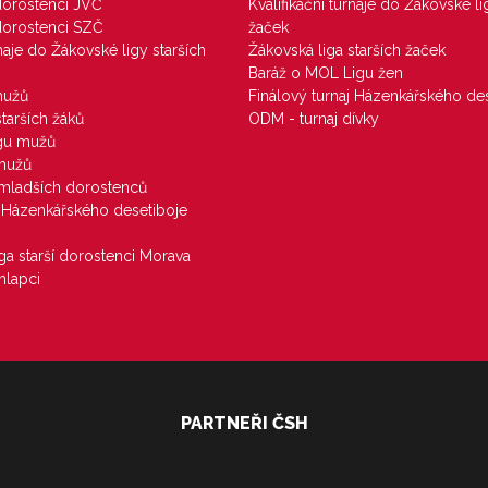
 dorostenci JVČ
Kvalifikační turnaje do Žákovské li
 dorostenci SZČ
žaček
rnaje do Žákovské ligy starších
Žákovská liga starších žaček
Baráž o MOL Ligu žen
mužů
Finálový turnaj Házenkářského des
starších žáků
ODM - turnaj dívky
igu mužů
 mužů
u mladších dorostenců
j Házenkářského desetiboje
iga starší dorostenci Morava
hlapci
PARTNEŘI ČSH