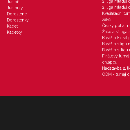
2. liga mladší
Junioři
2. liga mladší
Juniorky
Kvalifikační tu
Dorostenci
žáků
Dorostenky
Český pohár 
Kadeti
Žákovská liga 
Kadetky
Baráž o Extral
Baráž o 1.ligu
Baráž o 1. lig
Finálový turna
chlapců
Nadstavba 2. l
ODM - turnaj c