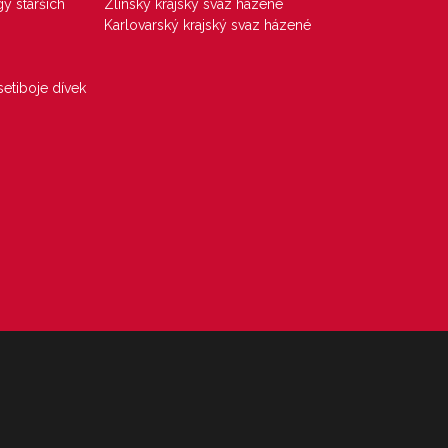
gy starších
Zlínský krajský svaz házené
Karlovarský krajský svaz házené
etiboje dívek