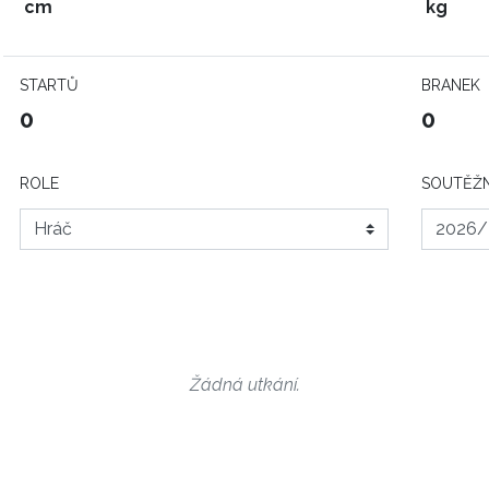
cm
kg
STARTŮ
BRANEK
0
0
ROLE
SOUTĚŽN
Žádná utkání.