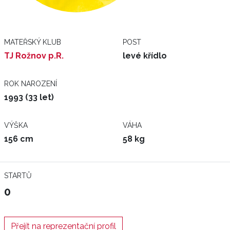
MATEŘSKÝ KLUB
POST
TJ Rožnov p.R.
levé křídlo
ROK NAROZENÍ
1993 (33 let)
VÝŠKA
VÁHA
156 cm
58 kg
STARTŮ
0
Přejít na reprezentační profil