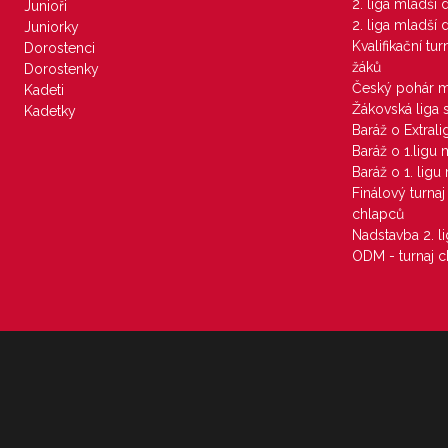
2. liga mladší
Junioři
2. liga mladší
Juniorky
Kvalifikační tu
Dorostenci
žáků
Dorostenky
Český pohár 
Kadeti
Žákovská liga 
Kadetky
Baráž o Extral
Baráž o 1.ligu
Baráž o 1. lig
Finálový turna
chlapců
Nadstavba 2. l
ODM - turnaj c