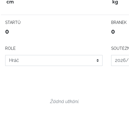
cm
kg
STARTŮ
BRANEK
0
0
ROLE
SOUTĚŽN
Žádná utkání.