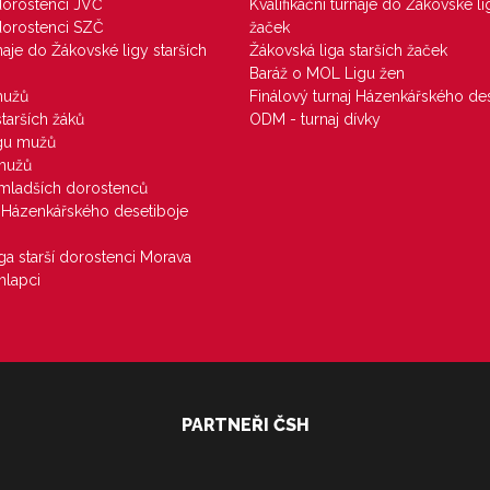
 dorostenci JVČ
Kvalifikační turnaje do Žákovské li
 dorostenci SZČ
žaček
rnaje do Žákovské ligy starších
Žákovská liga starších žaček
Baráž o MOL Ligu žen
mužů
Finálový turnaj Házenkářského des
starších žáků
ODM - turnaj dívky
igu mužů
 mužů
u mladších dorostenců
j Házenkářského desetiboje
iga starší dorostenci Morava
hlapci
PARTNEŘI ČSH