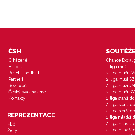
ČSH
SOUTĚŽE 
O házené
Chance Extral
Historie
1. liga muži
Beach Handball
2. liga muži J
Partneři
2. liga muži S
Rozhodčí
2. liga muži JM
Český svaz házené
2. liga muži S
Kontakty
1. liga starší d
2. liga starší 
2. liga starší 
REPREZENTACE
1. liga mladší 
2. liga mladší
Muži
2. liga mladší
Ženy