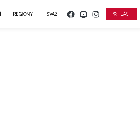
Í
REGIONY
SVAZ
PŘIHLÁSIT