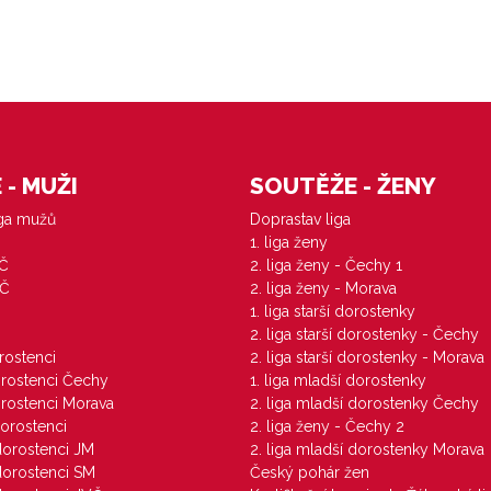
- MUŽI
SOUTĚŽE - ŽENY
iga mužů
Doprastav liga
1. liga ženy
VČ
2. liga ženy - Čechy 1
ZČ
2. liga ženy - Morava
1. liga starší dorostenky
M
2. liga starší dorostenky - Čechy
orostenci
2. liga starší dorostenky - Morava
dorostenci Čechy
1. liga mladší dorostenky
dorostenci Morava
2. liga mladší dorostenky Čechy
dorostenci
2. liga ženy - Čechy 2
 dorostenci JM
2. liga mladší dorostenky Morava
 dorostenci SM
Český pohár žen