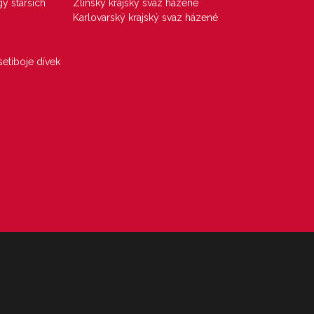
gy starších
Zlínský krajský svaz házené
Karlovarský krajský svaz házené
etiboje dívek