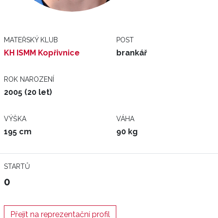
MATEŘSKÝ KLUB
POST
KH ISMM Kopřivnice
brankář
ROK NAROZENÍ
2005 (20 let)
VÝŠKA
VÁHA
195 cm
90 kg
STARTŮ
0
Přejít na reprezentační profil