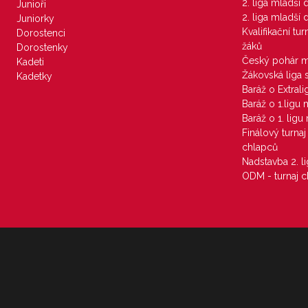
2. liga mladší
Junioři
2. liga mladší
Juniorky
Kvalifikační tu
Dorostenci
žáků
Dorostenky
Český pohár 
Kadeti
Žákovská liga 
Kadetky
Baráž o Extral
Baráž o 1.ligu
Baráž o 1. lig
Finálový turna
chlapců
Nadstavba 2. l
ODM - turnaj c