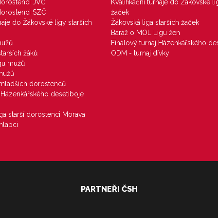
 dorostenci JVČ
Kvalifikační turnaje do Žákovské li
 dorostenci SZČ
žaček
rnaje do Žákovské ligy starších
Žákovská liga starších žaček
Baráž o MOL Ligu žen
mužů
Finálový turnaj Házenkářského des
starších žáků
ODM - turnaj dívky
igu mužů
 mužů
u mladších dorostenců
j Házenkářského desetiboje
iga starší dorostenci Morava
hlapci
PARTNEŘI ČSH