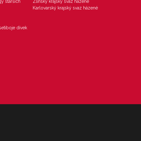
gy starších
Zlínský krajský svaz házené
Karlovarský krajský svaz házené
etiboje dívek