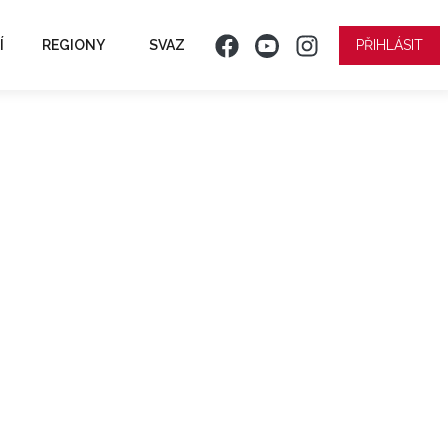
Í
REGIONY
SVAZ
PŘIHLÁSIT