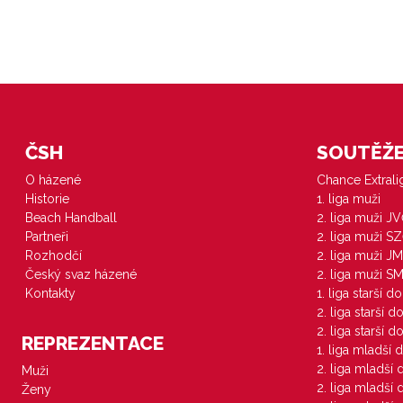
ČSH
SOUTĚŽE 
O házené
Chance Extral
Historie
1. liga muži
Beach Handball
2. liga muži J
Partneři
2. liga muži S
Rozhodčí
2. liga muži JM
Český svaz házené
2. liga muži S
Kontakty
1. liga starší d
2. liga starší 
2. liga starší 
REPREZENTACE
1. liga mladší 
2. liga mladší
Muži
2. liga mladší
Ženy