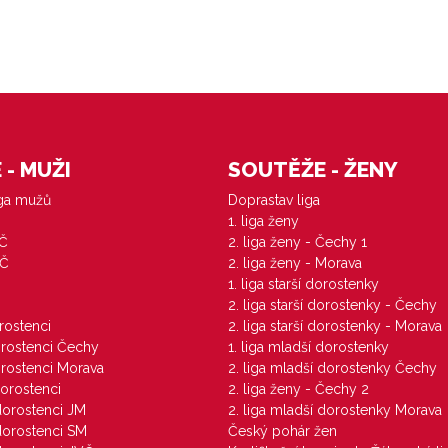
- MUŽI
SOUTĚŽE - ŽENY
iga mužů
Doprastav liga
1. liga ženy
VČ
2. liga ženy - Čechy 1
ZČ
2. liga ženy - Morava
1. liga starší dorostenky
M
2. liga starší dorostenky - Čechy
orostenci
2. liga starší dorostenky - Morava
dorostenci Čechy
1. liga mladší dorostenky
dorostenci Morava
2. liga mladší dorostenky Čechy
dorostenci
2. liga ženy - Čechy 2
 dorostenci JM
2. liga mladší dorostenky Morava
 dorostenci SM
Český pohár žen