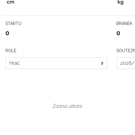
cm
kg
STARTŮ
BRANEK
0
0
ROLE
SOUTĚŽN
Žádná utkání.