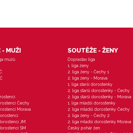
- MUŽI
SOUTĚŽE - ŽENY
iga mužů
Doprastav liga
1. liga ženy
VČ
2. liga ženy - Čechy 1
ZČ
2. liga ženy - Morava
1. liga starší dorostenky
M
2. liga starší dorostenky - Čechy
orostenci
2. liga starší dorostenky - Morava
dorostenci Čechy
1. liga mladší dorostenky
dorostenci Morava
2. liga mladší dorostenky Čechy
dorostenci
2. liga ženy - Čechy 2
 dorostenci JM
2. liga mladší dorostenky Morava
 dorostenci SM
Český pohár žen