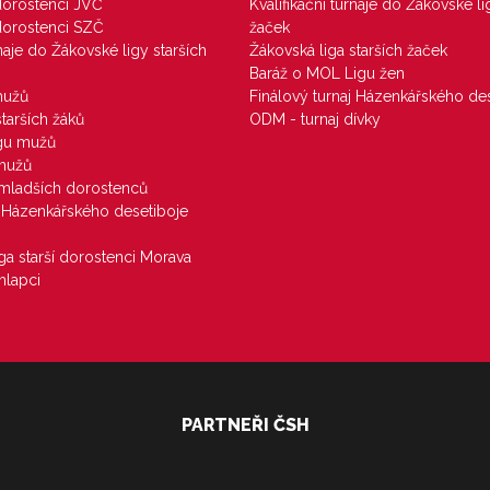
 dorostenci JVČ
Kvalifikační turnaje do Žákovské li
 dorostenci SZČ
žaček
rnaje do Žákovské ligy starších
Žákovská liga starších žaček
Baráž o MOL Ligu žen
mužů
Finálový turnaj Házenkářského des
starších žáků
ODM - turnaj dívky
igu mužů
 mužů
u mladších dorostenců
j Házenkářského desetiboje
iga starší dorostenci Morava
hlapci
PARTNEŘI ČSH