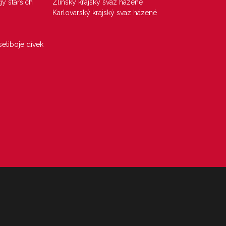
gy starších
Zlínský krajský svaz házené
Karlovarský krajský svaz házené
etiboje dívek