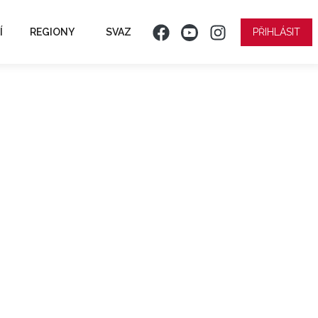
Í
REGIONY
SVAZ
PŘIHLÁSIT