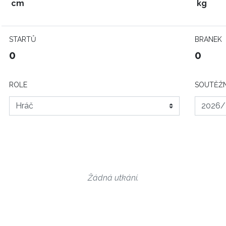
cm
kg
STARTŮ
BRANEK
0
0
ROLE
SOUTĚŽN
Žádná utkání.