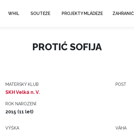
WHIL
SOUTĚŽE
PROJEKTY MLÁDEŽE
ZAHRANIČ
PROTIĆ SOFIJA
MATEŘSKÝ KLUB
POST
SKH Velká n. V.
ROK NAROZENÍ
2015 (11 let)
VÝŠKA
VÁHA