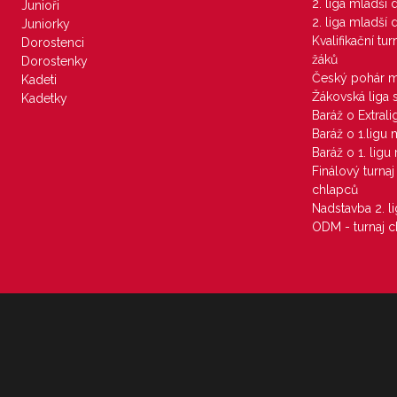
2. liga mladší
Junioři
2. liga mladší
Juniorky
Kvalifikační tu
Dorostenci
žáků
Dorostenky
Český pohár 
Kadeti
Žákovská liga 
Kadetky
Baráž o Extral
Baráž o 1.ligu
Baráž o 1. lig
Finálový turna
chlapců
Nadstavba 2. l
ODM - turnaj c