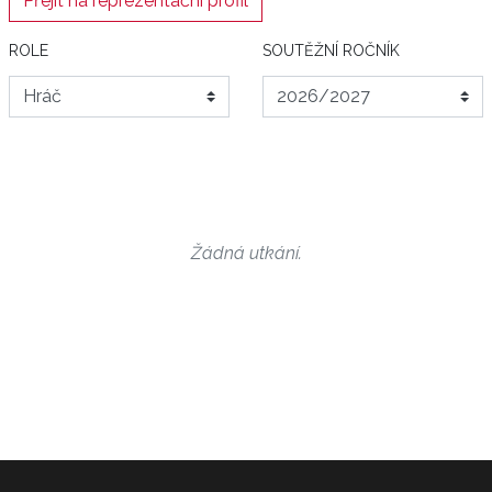
Přejít na reprezentační profil
ROLE
SOUTĚŽNÍ ROČNÍK
Žádná utkání.