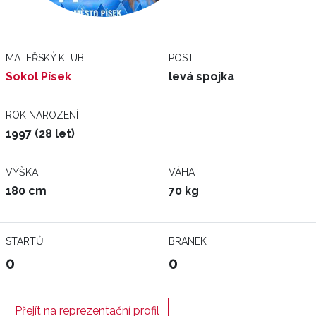
MATEŘSKÝ KLUB
POST
Sokol Písek
levá spojka
ROK NAROZENÍ
1997 (28 let)
VÝŠKA
VÁHA
180 cm
70 kg
STARTŮ
BRANEK
0
0
Přejít na reprezentační profil