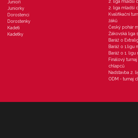
2. liga mladší
Junioři
2. liga mladší
Juniorky
Kvalifikační tu
Dorostenci
žáků
Dorostenky
Český pohár 
Kadeti
Žákovská liga 
Kadetky
Baráž o Extral
Baráž o 1.ligu
Baráž o 1. lig
Finálový turna
chlapců
Nadstavba 2. l
ODM - turnaj c