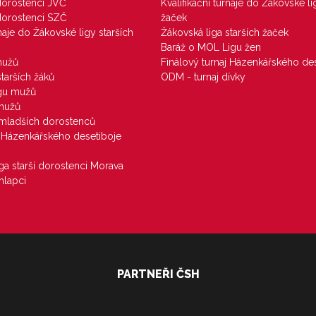
 dorostenci JVČ
Kvalifikační turnaje do Žákovské li
 dorostenci SZČ
žaček
rnaje do Žákovské ligy starších
Žákovská liga starších žaček
Baráž o MOL Ligu žen
mužů
Finálový turnaj Házenkářského des
starších žáků
ODM - turnaj dívky
igu mužů
 mužů
u mladších dorostenců
j Házenkářského desetiboje
iga starší dorostenci Morava
hlapci
PARTNEŘI ČSH