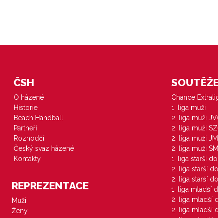
ČSH
SOUTĚŽE 
O házené
Chance Extral
Historie
1. liga muži
Beach Handball
2. liga muži J
Partneři
2. liga muži S
Rozhodčí
2. liga muži JM
Český svaz házené
2. liga muži S
Kontakty
1. liga starší d
2. liga starší 
2. liga starší 
REPREZENTACE
1. liga mladší 
2. liga mladší
Muži
2. liga mladší
Ženy