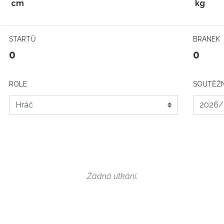
cm
kg
STARTŮ
BRANEK
0
0
ROLE
SOUTĚŽN
Žádná utkání.