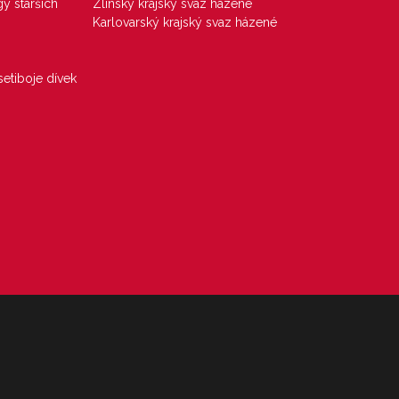
gy starších
Zlínský krajský svaz házené
Karlovarský krajský svaz házené
etiboje dívek