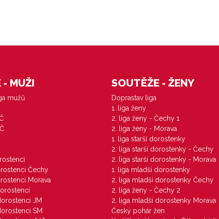
- MUŽI
SOUTĚŽE - ŽENY
iga mužů
Doprastav liga
1. liga ženy
VČ
2. liga ženy - Čechy 1
ZČ
2. liga ženy - Morava
1. liga starší dorostenky
M
2. liga starší dorostenky - Čechy
orostenci
2. liga starší dorostenky - Morava
dorostenci Čechy
1. liga mladší dorostenky
dorostenci Morava
2. liga mladší dorostenky Čechy
dorostenci
2. liga ženy - Čechy 2
 dorostenci JM
2. liga mladší dorostenky Morava
 dorostenci SM
Český pohár žen