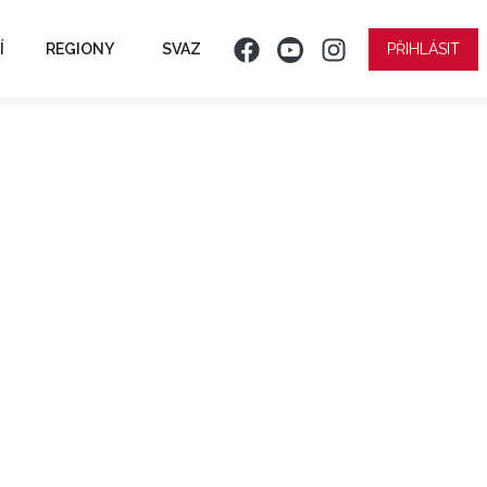
Í
REGIONY
SVAZ
PŘIHLÁSIT