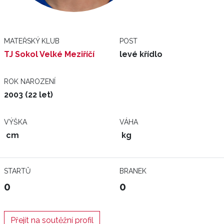
MATEŘSKÝ KLUB
POST
TJ Sokol Velké Meziříčí
levé křídlo
ROK NAROZENÍ
2003 (22 let)
VÝŠKA
VÁHA
cm
kg
STARTŮ
BRANEK
0
0
Přejít na soutěžní profil