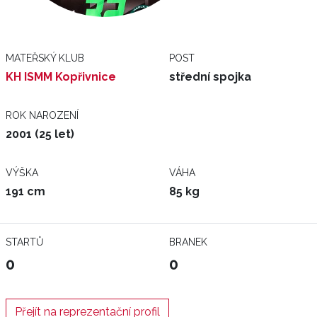
MATEŘSKÝ KLUB
POST
KH ISMM Kopřivnice
střední spojka
ROK NAROZENÍ
2001 (25 let)
VÝŠKA
VÁHA
191 cm
85 kg
STARTŮ
BRANEK
0
0
Přejít na reprezentační profil