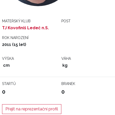
MATEŘSKÝ KLUB
POST
TJ Kovofiniš Ledeč n.S.
ROK NAROZENÍ
2011 (15 let)
VÝŠKA
VÁHA
cm
kg
STARTŮ
BRANEK
0
0
Přejít na reprezentační profil