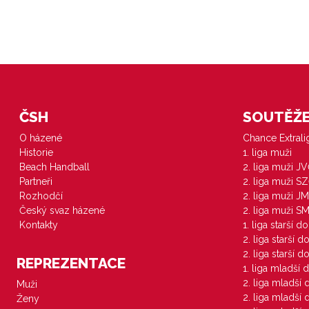
ČSH
SOUTĚŽE 
O házené
Chance Extral
Historie
1. liga muži
Beach Handball
2. liga muži J
Partneři
2. liga muži S
Rozhodčí
2. liga muži JM
Český svaz házené
2. liga muži S
Kontakty
1. liga starší d
2. liga starší 
2. liga starší 
REPREZENTACE
1. liga mladší 
2. liga mladší
Muži
2. liga mladší
Ženy