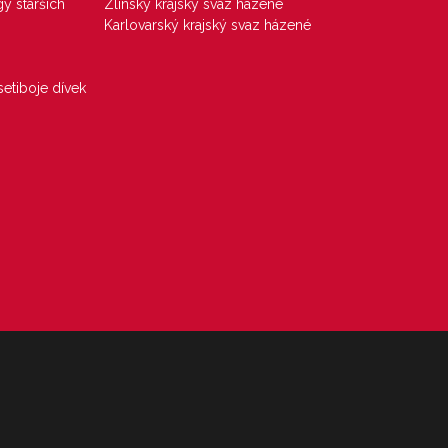
gy starších
Zlínský krajský svaz házené
Karlovarský krajský svaz házené
etiboje dívek