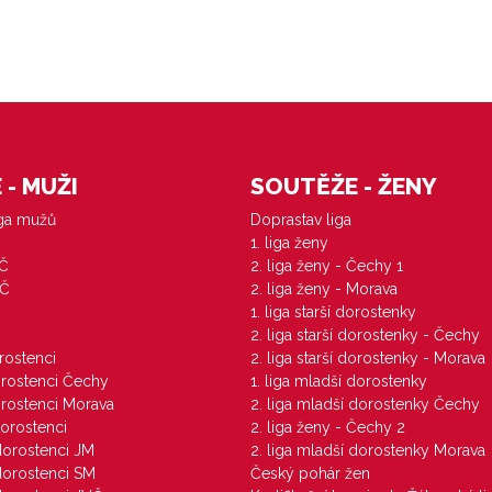
- MUŽI
SOUTĚŽE - ŽENY
iga mužů
Doprastav liga
1. liga ženy
VČ
2. liga ženy - Čechy 1
ZČ
2. liga ženy - Morava
1. liga starší dorostenky
M
2. liga starší dorostenky - Čechy
orostenci
2. liga starší dorostenky - Morava
dorostenci Čechy
1. liga mladší dorostenky
dorostenci Morava
2. liga mladší dorostenky Čechy
dorostenci
2. liga ženy - Čechy 2
 dorostenci JM
2. liga mladší dorostenky Morava
 dorostenci SM
Český pohár žen