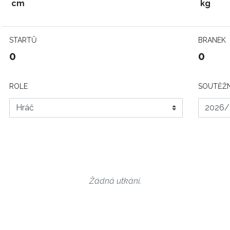
cm
kg
STARTŮ
BRANEK
0
0
ROLE
SOUTĚŽN
Žádná utkání.