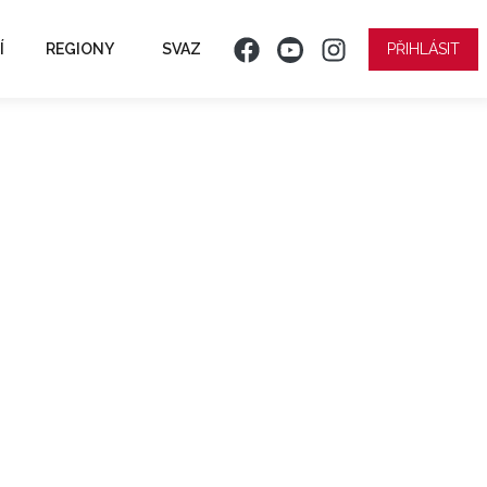
Í
REGIONY
SVAZ
PŘIHLÁSIT