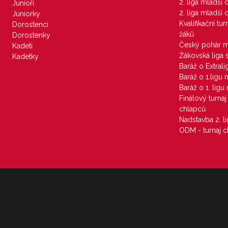
2. liga mladší
Junioři
2. liga mladší
Juniorky
Kvalifikační tu
Dorostenci
žáků
Dorostenky
Český pohár 
Kadeti
Žákovská liga 
Kadetky
Baráž o Extral
Baráž o 1.ligu
Baráž o 1. lig
Finálový turna
chlapců
Nadstavba 2. l
ODM - turnaj c