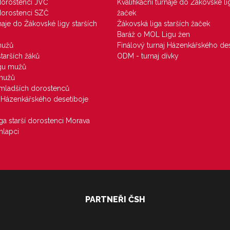
 dorostenci JVČ
Kvalifikační turnaje do Žákovské li
 dorostenci SZČ
žaček
rnaje do Žákovské ligy starších
Žákovská liga starších žaček
Baráž o MOL Ligu žen
mužů
Finálový turnaj Házenkářského des
starších žáků
ODM - turnaj dívky
igu mužů
 mužů
u mladších dorostenců
j Házenkářského desetiboje
iga starší dorostenci Morava
hlapci
PARTNEŘI ČSH