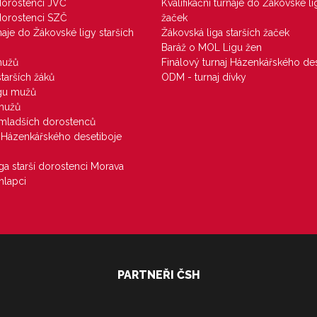
 dorostenci JVČ
Kvalifikační turnaje do Žákovské li
 dorostenci SZČ
žaček
rnaje do Žákovské ligy starších
Žákovská liga starších žaček
Baráž o MOL Ligu žen
mužů
Finálový turnaj Házenkářského des
starších žáků
ODM - turnaj dívky
igu mužů
 mužů
u mladších dorostenců
j Házenkářského desetiboje
iga starší dorostenci Morava
hlapci
PARTNEŘI ČSH