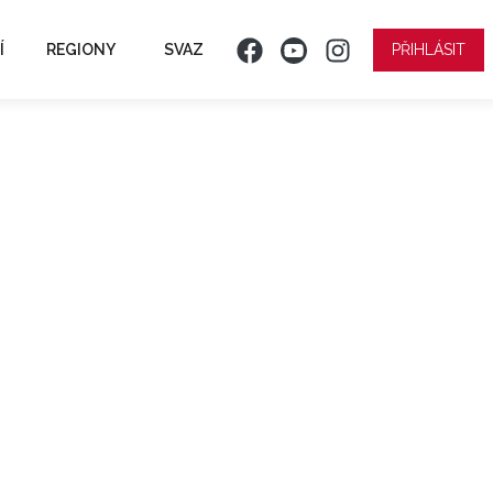
Í
REGIONY
SVAZ
PŘIHLÁSIT