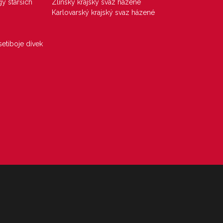
gy starších
Zlínský krajský svaz házené
Karlovarský krajský svaz házené
etiboje dívek