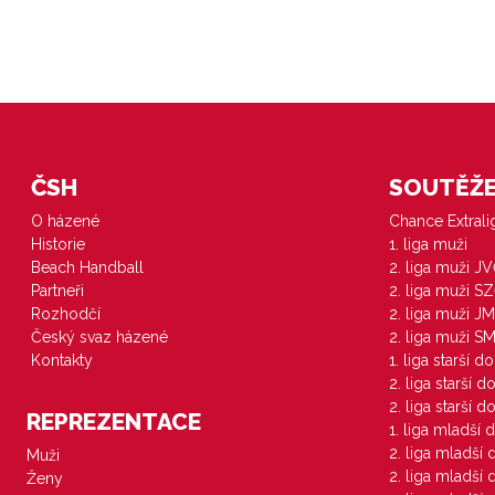
ČSH
SOUTĚŽE 
O házené
Chance Extral
Historie
1. liga muži
Beach Handball
2. liga muži J
Partneři
2. liga muži S
Rozhodčí
2. liga muži JM
Český svaz házené
2. liga muži S
Kontakty
1. liga starší d
2. liga starší 
2. liga starší 
REPREZENTACE
1. liga mladší 
2. liga mladší
Muži
2. liga mladší
Ženy