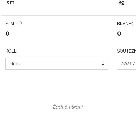
cm
kg
STARTŮ
BRANEK
0
0
ROLE
SOUTĚŽN
Žádná utkání.