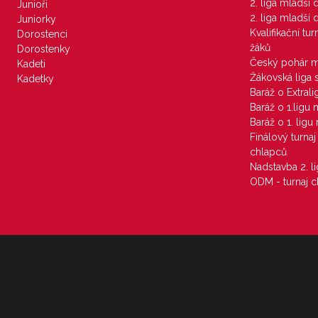
2. liga mladší
Junioři
2. liga mladší
Juniorky
Kvalifikační tu
Dorostenci
žáků
Dorostenky
Český pohár 
Kadeti
Žákovská liga 
Kadetky
Baráž o Extral
Baráž o 1.ligu
Baráž o 1. lig
Finálový turna
chlapců
Nadstavba 2. l
ODM - turnaj c