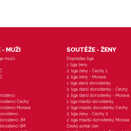
- MUŽI
SOUTĚŽE - ŽENY
iga mužů
Doprastav liga
1. liga ženy
VČ
2. liga ženy - Čechy 1
ZČ
2. liga ženy - Morava
1. liga starší dorostenky
M
2. liga starší dorostenky - Čechy
orostenci
2. liga starší dorostenky - Morava
dorostenci Čechy
1. liga mladší dorostenky
dorostenci Morava
2. liga mladší dorostenky Čechy
dorostenci
2. liga ženy - Čechy 2
 dorostenci JM
2. liga mladší dorostenky Morava
 dorostenci SM
Český pohár žen