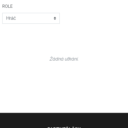
ROLE
Žádná utkání.