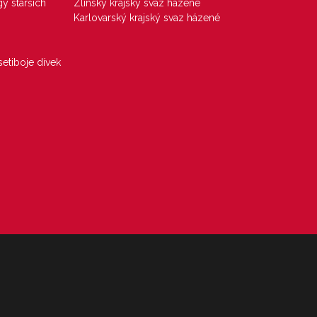
gy starších
Zlínský krajský svaz házené
Karlovarský krajský svaz házené
etiboje dívek