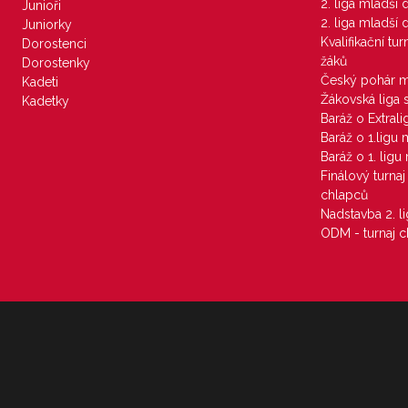
2. liga mladší
Junioři
2. liga mladší
Juniorky
Kvalifikační tu
Dorostenci
žáků
Dorostenky
Český pohár 
Kadeti
Žákovská liga 
Kadetky
Baráž o Extral
Baráž o 1.ligu
Baráž o 1. lig
Finálový turna
chlapců
Nadstavba 2. l
ODM - turnaj c