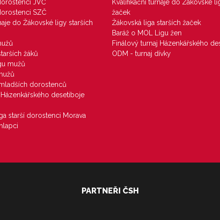
 dorostenci JVČ
Kvalifikační turnaje do Žákovské li
 dorostenci SZČ
žaček
rnaje do Žákovské ligy starších
Žákovská liga starších žaček
Baráž o MOL Ligu žen
mužů
Finálový turnaj Házenkářského des
starších žáků
ODM - turnaj dívky
igu mužů
 mužů
u mladších dorostenců
j Házenkářského desetiboje
iga starší dorostenci Morava
hlapci
PARTNEŘI ČSH