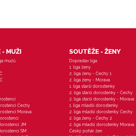
- MUŽI
SOUTĚŽE - ŽENY
iga mužů
Doprastav liga
1. liga ženy
VČ
2. liga ženy - Čechy 1
ZČ
2. liga ženy - Morava
1. liga starší dorostenky
M
2. liga starší dorostenky - Čechy
orostenci
2. liga starší dorostenky - Morava
dorostenci Čechy
1. liga mladší dorostenky
dorostenci Morava
2. liga mladší dorostenky Čechy
dorostenci
2. liga ženy - Čechy 2
 dorostenci JM
2. liga mladší dorostenky Morava
 dorostenci SM
Český pohár žen