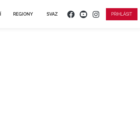
Í
REGIONY
SVAZ
PŘIHLÁSIT