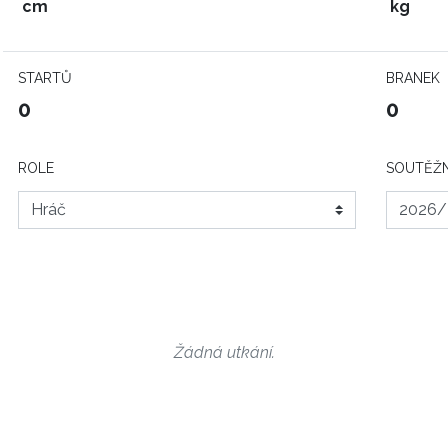
cm
kg
STARTŮ
BRANEK
0
0
ROLE
SOUTĚŽN
Žádná utkání.