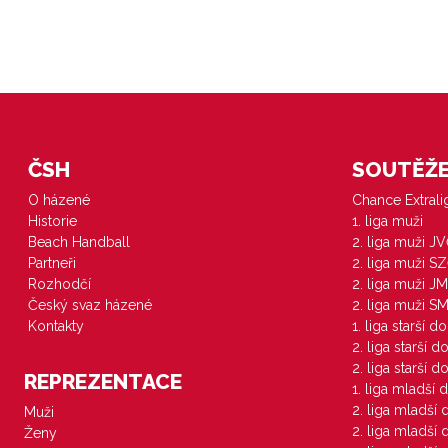
ČSH
SOUTĚŽE 
O házené
Chance Extral
Historie
1. liga muži
Beach Handball
2. liga muži J
Partneři
2. liga muži S
Rozhodčí
2. liga muži JM
Český svaz házené
2. liga muži S
Kontakty
1. liga starší d
2. liga starší 
2. liga starší 
REPREZENTACE
1. liga mladší 
2. liga mladší
Muži
2. liga mladší
Ženy