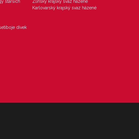
gy starších
Zlínský krajský svaz házené
Karlovarský krajský svaz házené
etiboje dívek