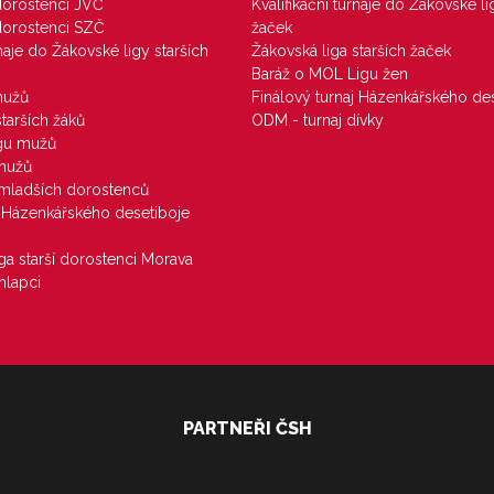
 dorostenci JVČ
Kvalifikační turnaje do Žákovské li
 dorostenci SZČ
žaček
rnaje do Žákovské ligy starších
Žákovská liga starších žaček
Baráž o MOL Ligu žen
mužů
Finálový turnaj Házenkářského des
starších žáků
ODM - turnaj dívky
igu mužů
 mužů
u mladších dorostenců
j Házenkářského desetiboje
iga starší dorostenci Morava
hlapci
PARTNEŘI ČSH