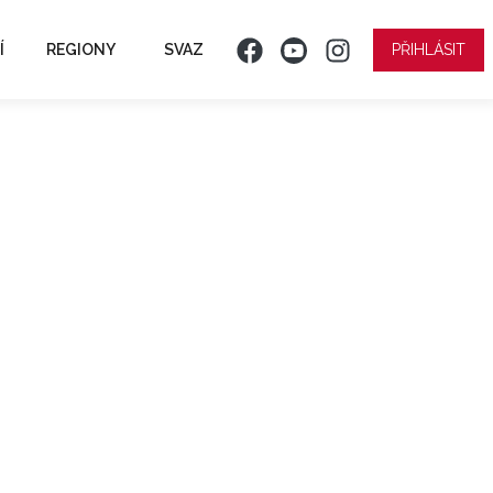
Í
REGIONY
SVAZ
PŘIHLÁSIT