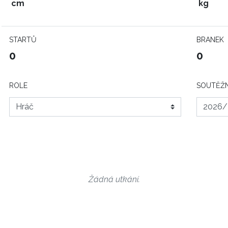
cm
kg
STARTŮ
BRANEK
0
0
ROLE
SOUTĚŽN
Žádná utkání.