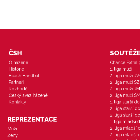
ČSH
SOUTĚŽE 
O házené
Chance Extral
Historie
1. liga muži
Beach Handball
2. liga muži J
Partneři
2. liga muži S
Rozhodčí
2. liga muži JM
Český svaz házené
2. liga muži S
Kontakty
1. liga starší d
2. liga starší 
2. liga starší 
REPREZENTACE
1. liga mladší 
2. liga mladší
Muži
2. liga mladší
Ženy