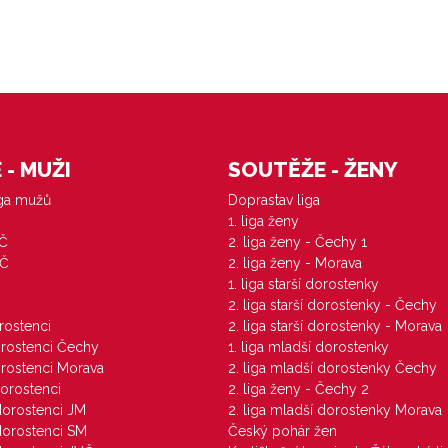
- MUŽI
SOUTĚŽE - ŽENY
iga mužů
Doprastav liga
1. liga ženy
VČ
2. liga ženy - Čechy 1
ZČ
2. liga ženy - Morava
1. liga starší dorostenky
M
2. liga starší dorostenky - Čechy
orostenci
2. liga starší dorostenky - Morava
dorostenci Čechy
1. liga mladší dorostenky
dorostenci Morava
2. liga mladší dorostenky Čechy
dorostenci
2. liga ženy - Čechy 2
 dorostenci JM
2. liga mladší dorostenky Morava
 dorostenci SM
Český pohár žen