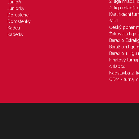
2. liga mladší
Junioři
2. liga mladší
Juniorky
Kvalifikační tu
Dorostenci
žáků
Dorostenky
Český pohár 
Kadeti
Žákovská liga 
Kadetky
Baráž o Extral
Baráž o 1.ligu
Baráž o 1. lig
Finálový turna
chlapců
Nadstavba 2. l
ODM - turnaj c