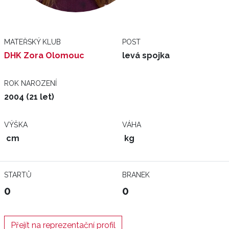
MATEŘSKÝ KLUB
POST
DHK Zora Olomouc
levá spojka
ROK NAROZENÍ
2004 (21 let)
VÝŠKA
VÁHA
cm
kg
STARTŮ
BRANEK
0
0
Přejít na reprezentační profil