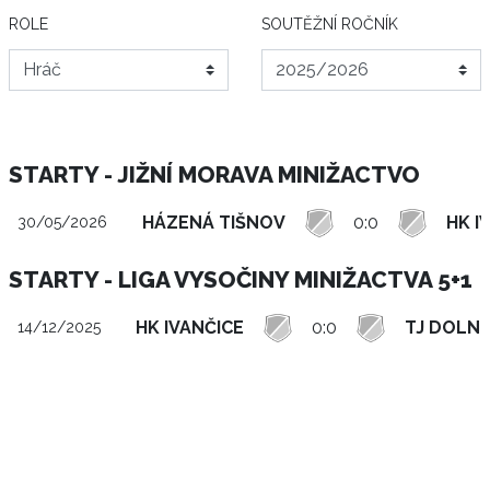
ROLE
SOUTĚŽNÍ ROČNÍK
STARTY - JIŽNÍ MORAVA MINIŽACTVO
HÁZENÁ TIŠNOV
0:0
HK I
30/05/2026
STARTY - LIGA VYSOČINY MINIŽACTVA 5+1
HK IVANČICE
0:0
TJ DOLNÍ
14/12/2025