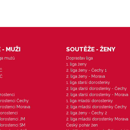
- MUŽI
SOUTĚŽE - ŽENY
iga mužů
Doprastav liga
1. liga ženy
VČ
2. liga ženy - Čechy 1
ZČ
2. liga ženy - Morava
1. liga starší dorostenky
M
2. liga starší dorostenky - Čechy
orostenci
2. liga starší dorostenky - Morava
dorostenci Čechy
1. liga mladší dorostenky
dorostenci Morava
2. liga mladší dorostenky Čechy
dorostenci
2. liga ženy - Čechy 2
 dorostenci JM
2. liga mladší dorostenky Morava
 dorostenci SM
Český pohár žen