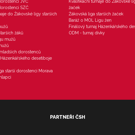
 dorostenci JVČ
Kvalifikační turnaje do Žákovské li
 dorostenci SZČ
žaček
rnaje do Žákovské ligy starších
Žákovská liga starších žaček
Baráž o MOL Ligu žen
mužů
Finálový turnaj Házenkářského des
starších žáků
ODM - turnaj dívky
igu mužů
 mužů
u mladších dorostenců
j Házenkářského desetiboje
iga starší dorostenci Morava
hlapci
PARTNEŘI ČSH