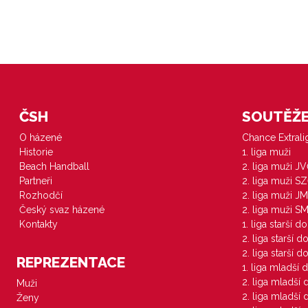
ČSH
SOUTĚŽE 
O házené
Chance Extral
Historie
1. liga muži
Beach Handball
2. liga muži J
Partneři
2. liga muži S
Rozhodčí
2. liga muži JM
Český svaz házené
2. liga muži S
Kontakty
1. liga starší d
2. liga starší 
2. liga starší 
REPREZENTACE
1. liga mladší 
2. liga mladší
Muži
2. liga mladší
Ženy