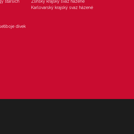
gy starších
Zlínský krajský svaz házené
Karlovarský krajský svaz házené
etiboje dívek