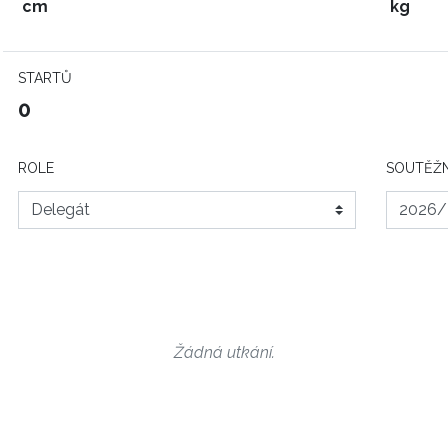
cm
kg
STARTŮ
0
ROLE
SOUTĚŽN
Žádná utkání.