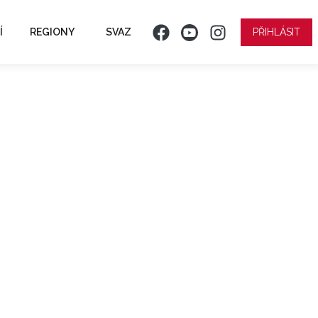
Í
REGIONY
SVAZ
PŘIHLÁSIT