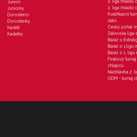
2. liga mladší
Junioři
2. liga mladší
Juniorky
Kvalifikační tu
Dorostenci
žáků
Dorostenky
Český pohár 
Kadeti
Žákovská liga 
Kadetky
Baráž o Extral
Baráž o 1.ligu
Baráž o 1. lig
Finálový turna
chlapců
Nadstavba 2. l
ODM - turnaj c