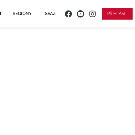
Í
REGIONY
SVAZ
PŘIHLÁSIT