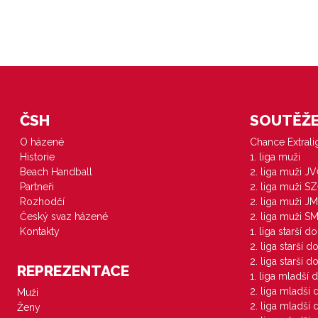
ČSH
SOUTĚŽE 
O házené
Chance Extral
Historie
1. liga muži
Beach Handball
2. liga muži J
Partneři
2. liga muži S
Rozhodčí
2. liga muži JM
Český svaz házené
2. liga muži S
Kontakty
1. liga starší d
2. liga starší 
2. liga starší 
REPREZENTACE
1. liga mladší 
2. liga mladší
Muži
2. liga mladší
Ženy