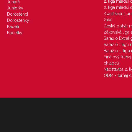
2. liga mladší
Junioři
2. liga mladší
Juniorky
Kvalifikační tu
Dorostenci
žáků
Dorostenky
Český pohár 
Kadeti
Žákovská liga 
Kadetky
Baráž o Extral
Baráž o 1.ligu
Baráž o 1. lig
Finálový turna
chlapců
Nadstavba 2. l
ODM - turnaj c