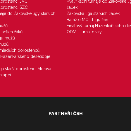
 dorostenci JVČ
Kvalifikační turnaje do Žákovské li
 dorostenci SZČ
žaček
rnaje do Žákovské ligy starších
Žákovská liga starších žaček
Baráž o MOL Ligu žen
mužů
Finálový turnaj Házenkářského des
starších žáků
ODM - turnaj dívky
igu mužů
 mužů
u mladších dorostenců
j Házenkářského desetiboje
iga starší dorostenci Morava
hlapci
PARTNEŘI ČSH