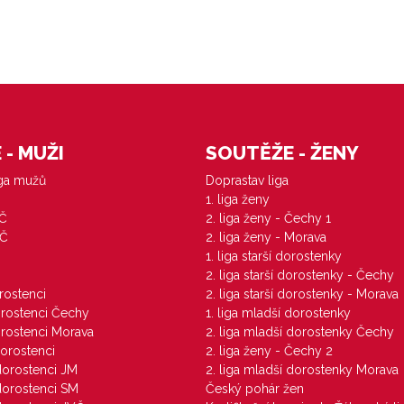
- MUŽI
SOUTĚŽE - ŽENY
iga mužů
Doprastav liga
1. liga ženy
VČ
2. liga ženy - Čechy 1
ZČ
2. liga ženy - Morava
1. liga starší dorostenky
M
2. liga starší dorostenky - Čechy
orostenci
2. liga starší dorostenky - Morava
dorostenci Čechy
1. liga mladší dorostenky
dorostenci Morava
2. liga mladší dorostenky Čechy
dorostenci
2. liga ženy - Čechy 2
 dorostenci JM
2. liga mladší dorostenky Morava
 dorostenci SM
Český pohár žen