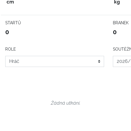
cm
kg
STARTŮ
BRANEK
0
0
ROLE
SOUTĚŽN
Žádná utkání.