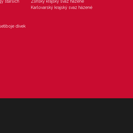
gy starších
Zlínský krajský svaz házené
Karlovarský krajský svaz házené
etiboje dívek