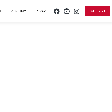
Í
REGIONY
SVAZ
PŘIHLÁSIT