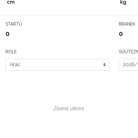
cm
kg
STARTŮ
BRANEK
0
0
ROLE
SOUTĚŽN
Žádná utkání.