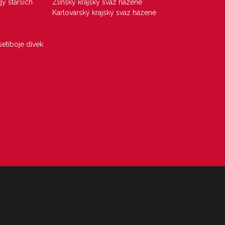
gy starších
Zlínský krajský svaz házené
Karlovarský krajský svaz házené
etiboje dívek