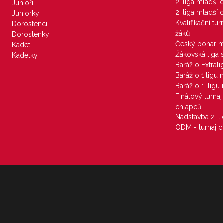
2. liga mladší
Junioři
2. liga mladší
Juniorky
Kvalifikační tu
Dorostenci
žáků
Dorostenky
Český pohár 
Kadeti
Žákovská liga 
Kadetky
Baráž o Extral
Baráž o 1.ligu
Baráž o 1. lig
Finálový turna
chlapců
Nadstavba 2. l
ODM - turnaj c