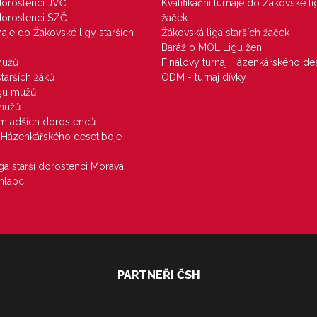
 dorostenci JVČ
Kvalifikační turnaje do Žákovské li
 dorostenci SZČ
žaček
rnaje do Žákovské ligy starších
Žákovská liga starších žaček
Baráž o MOL Ligu žen
mužů
Finálový turnaj Házenkářského des
starších žáků
ODM - turnaj dívky
igu mužů
 mužů
u mladších dorostenců
j Házenkářského desetiboje
iga starší dorostenci Morava
hlapci
PARTNEŘI ČSH