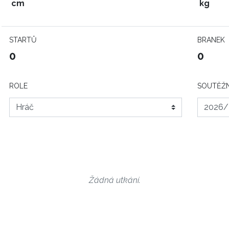
cm
kg
STARTŮ
BRANEK
0
0
ROLE
SOUTĚŽN
Žádná utkání.