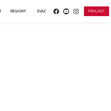
Í
REGIONY
SVAZ
PŘIHLÁSIT