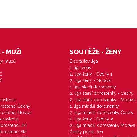
- MUŽI
SOUTĚŽE - ŽENY
iga mužů
Doprastav liga
1. liga ženy
VČ
2. liga ženy - Čechy 1
ZČ
2. liga ženy - Morava
1. liga starší dorostenky
M
2. liga starší dorostenky - Čechy
orostenci
2. liga starší dorostenky - Morava
dorostenci Čechy
1. liga mladší dorostenky
dorostenci Morava
2. liga mladší dorostenky Čechy
dorostenci
2. liga ženy - Čechy 2
 dorostenci JM
2. liga mladší dorostenky Morava
 dorostenci SM
Český pohár žen