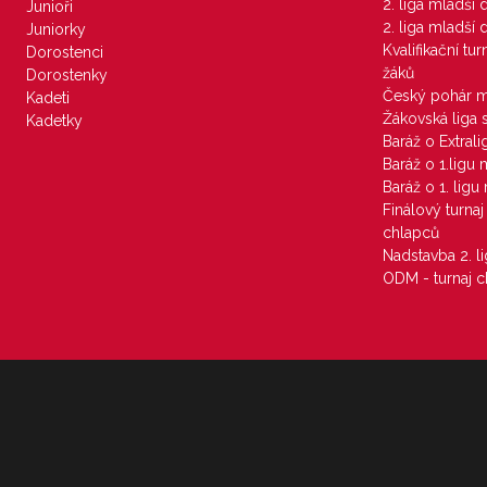
2. liga mladší
Junioři
2. liga mladší
Juniorky
Kvalifikační tu
Dorostenci
žáků
Dorostenky
Český pohár 
Kadeti
Žákovská liga 
Kadetky
Baráž o Extral
Baráž o 1.ligu
Baráž o 1. lig
Finálový turna
chlapců
Nadstavba 2. l
ODM - turnaj c