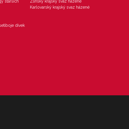
gy starších
Zlínský krajský svaz házené
Karlovarský krajský svaz házené
etiboje dívek