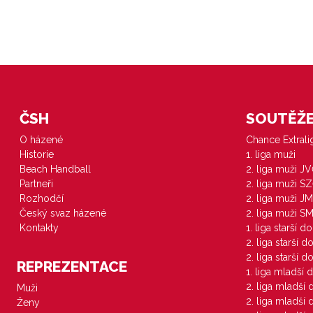
ČSH
SOUTĚŽE 
O házené
Chance Extral
Historie
1. liga muži
Beach Handball
2. liga muži J
Partneři
2. liga muži S
Rozhodčí
2. liga muži JM
Český svaz házené
2. liga muži S
Kontakty
1. liga starší d
2. liga starší 
2. liga starší 
REPREZENTACE
1. liga mladší 
2. liga mladší
Muži
2. liga mladší
Ženy