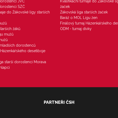
 dorostenci JVČ
Kvalifikační turnaje do Žákovské li
 dorostenci SZČ
žaček
rnaje do Žákovské ligy starších
Žákovská liga starších žaček
Baráž o MOL Ligu žen
mužů
Finálový turnaj Házenkářského des
starších žáků
ODM - turnaj dívky
igu mužů
 mužů
u mladších dorostenců
j Házenkářského desetiboje
iga starší dorostenci Morava
hlapci
PARTNEŘI ČSH