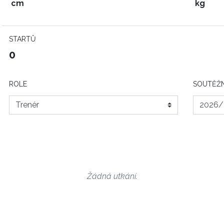
cm
kg
STARTŮ
0
ROLE
SOUTĚŽN
Žádná utkání.