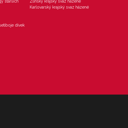
gy starších
Zlínský krajský svaz házené
Karlovarský krajský svaz házené
etiboje dívek