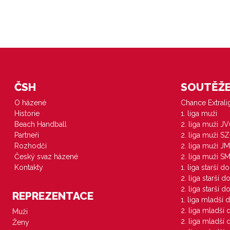
ČSH
SOUTĚŽE 
O házené
Chance Extral
Historie
1. liga muži
Beach Handball
2. liga muži J
Partneři
2. liga muži S
Rozhodčí
2. liga muži JM
Český svaz házené
2. liga muži S
Kontakty
1. liga starší d
2. liga starší 
2. liga starší 
REPREZENTACE
1. liga mladší 
2. liga mladší
Muži
2. liga mladší
Ženy