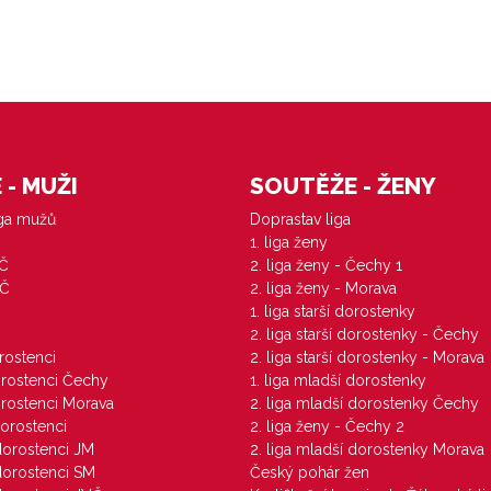
- MUŽI
SOUTĚŽE - ŽENY
iga mužů
Doprastav liga
1. liga ženy
VČ
2. liga ženy - Čechy 1
ZČ
2. liga ženy - Morava
1. liga starší dorostenky
M
2. liga starší dorostenky - Čechy
orostenci
2. liga starší dorostenky - Morava
dorostenci Čechy
1. liga mladší dorostenky
dorostenci Morava
2. liga mladší dorostenky Čechy
dorostenci
2. liga ženy - Čechy 2
 dorostenci JM
2. liga mladší dorostenky Morava
 dorostenci SM
Český pohár žen