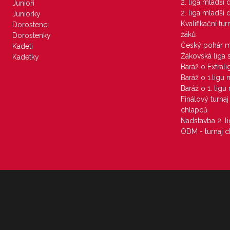
2. liga mladší
Junioři
2. liga mladší
Juniorky
Kvalifikační tu
Dorostenci
žáků
Dorostenky
Český pohár 
Kadeti
Žákovská liga 
Kadetky
Baráž o Extral
Baráž o 1.ligu
Baráž o 1. lig
Finálový turna
chlapců
Nadstavba 2. l
ODM - turnaj c