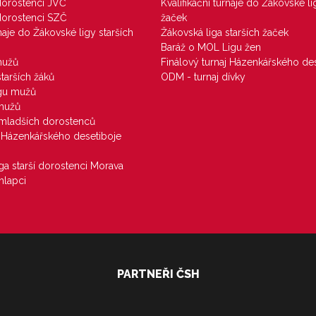
 dorostenci JVČ
Kvalifikační turnaje do Žákovské li
 dorostenci SZČ
žaček
rnaje do Žákovské ligy starších
Žákovská liga starších žaček
Baráž o MOL Ligu žen
mužů
Finálový turnaj Házenkářského des
starších žáků
ODM - turnaj dívky
igu mužů
 mužů
u mladších dorostenců
j Házenkářského desetiboje
iga starší dorostenci Morava
hlapci
PARTNEŘI ČSH