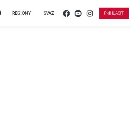
Í
REGIONY
SVAZ
PŘIHLÁSIT